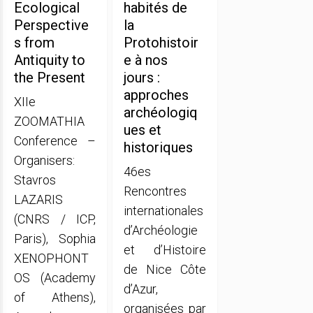
Ecological
habités de
Perspective
la
s from
Protohistoir
Antiquity to
e à nos
the Present
jours :
approches
XIIe
archéologiq
ZOOMATHIA
ues et
Conference –
historiques
Organisers:
46es
Stavros
Rencontres
LAZARIS
internationales
(CNRS / ICP,
d’Archéologie
Paris), Sophia
et d’Histoire
XENOPHONT
de Nice Côte
OS (Academy
d’Azur,
of Athens),
organisées par