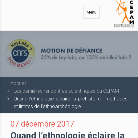
Aller
au
Menu
contenu
principal
Accueil
Les dernières rencontres scientifiques du CEPAM
Quand l’ethnologie éclaire la préhistoire : méthodes
et limites de l’ethnoarchéologie
07 décembre 2017
Quand l’ethnologie éclaire la