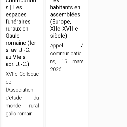
contribution
Les
s | Les
habitants en
espaces
assemblées
funéraires
(Europe,
ruraux en
XIIe-XVIIIe
Gaule
siècle)
romaine (Ier
Appel à
s. av. J.-C.
communicatio
au VIe s.
ns, 15 mars
apr. J.-C.)
2026
XVIIe Colloque
de
l’Association
d’étude du
monde rural
gallo-romain