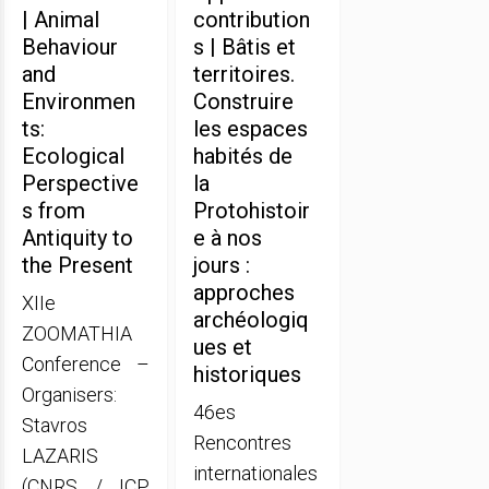
| Animal
contribution
Behaviour
s | Bâtis et
and
territoires.
Environmen
Construire
ts:
les espaces
Ecological
habités de
Perspective
la
s from
Protohistoir
Antiquity to
e à nos
the Present
jours :
approches
XIIe
archéologiq
ZOOMATHIA
ues et
Conference –
historiques
Organisers:
46es
Stavros
Rencontres
LAZARIS
internationales
(CNRS / ICP,