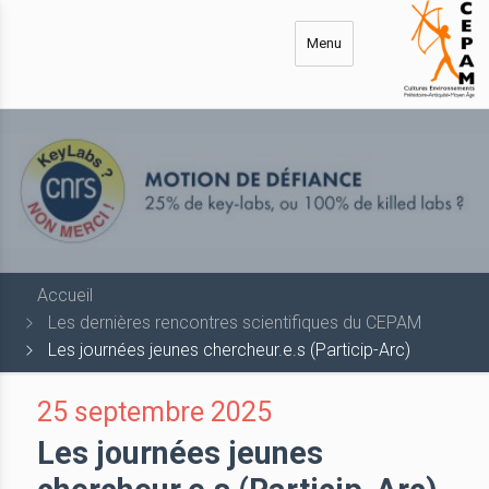
Aller
au
Menu
contenu
principal
Accueil
Les dernières rencontres scientifiques du CEPAM
Les journées jeunes chercheur.e.s (Particip-Arc)
25 septembre 2025
Les journées jeunes