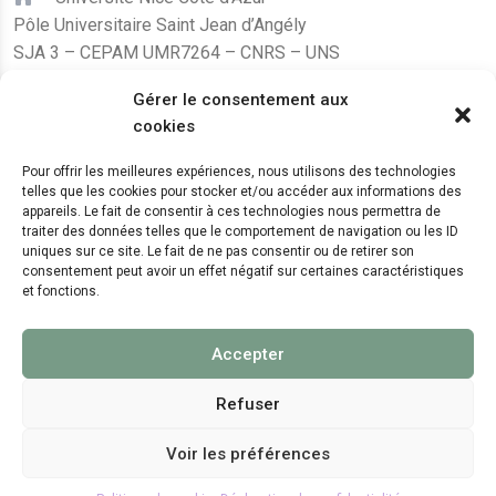
Pôle Universitaire Saint Jean d’Angély
SJA 3 – CEPAM UMR7264 – CNRS – UNS
24, avenue des Diables Bleus
Gérer le consentement aux
F – 06300 Nice
cookies
karine.fleurot@cnrs.fr
Pour offrir les meilleures expériences, nous utilisons des technologies
telles que les cookies pour stocker et/ou accéder aux informations des
+33 (0)4 89 15 24 08
appareils. Le fait de consentir à ces technologies nous permettra de
traiter des données telles que le comportement de navigation ou les ID
uniques sur ce site. Le fait de ne pas consentir ou de retirer son
LE CEPAM EST HÉBERGÉ PAR
consentement peut avoir un effet négatif sur certaines caractéristiques
et fonctions.
Accepter
Refuser
Voir les préférences
© 2024 Copyright:
CEPAM UMR7264, CNRS, CNRS
WebKit