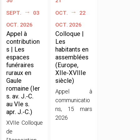
sept.
03
oct.
22
oct. 2026
oct. 2026
Appel à
Colloque |
contribution
Les
s | Les
habitants en
espaces
assemblées
funéraires
(Europe,
ruraux en
XIIe-XVIIIe
Gaule
siècle)
romaine (Ier
Appel à
s. av. J.-C.
communicatio
au VIe s.
ns, 15 mars
apr. J.-C.)
2026
XVIIe Colloque
de