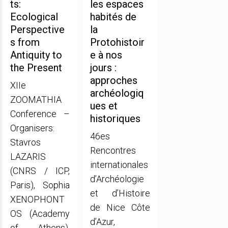
ts:
les espaces
Ecological
habités de
Perspective
la
s from
Protohistoir
Antiquity to
e à nos
the Present
jours :
approches
XIIe
archéologiq
ZOOMATHIA
ues et
Conference –
historiques
Organisers:
46es
Stavros
Rencontres
LAZARIS
internationales
(CNRS / ICP,
d’Archéologie
Paris), Sophia
et d’Histoire
XENOPHONT
de Nice Côte
OS (Academy
d’Azur,
of Athens),