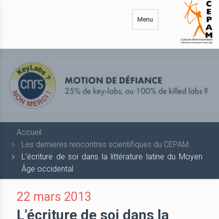
Aller
au
Menu
contenu
principal
Accueil
Les dernières rencontres scientifiques du CEPAM
L’écriture de soi dans la littérature latine du Moyen
Âge occidental
22 mars 2013
L’écriture de soi dans la