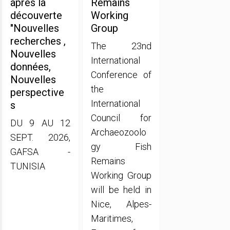
après la
Remains
découverte
Working
"Nouvelles
Group
recherches ,
The 23nd
Nouvelles
International
données,
Conference of
Nouvelles
the
perspective
International
s
Council for
DU 9 AU 12
Archaeozoolo
SEPT. 2026,
gy Fish
GAFSA -
Remains
TUNISIA
Working Group
will be held in
Nice, Alpes-
Maritimes,