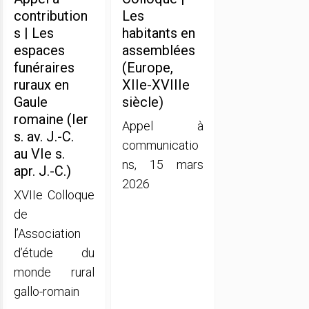
contribution
Les
s | Les
habitants en
espaces
assemblées
funéraires
(Europe,
ruraux en
XIIe-XVIIIe
Gaule
siècle)
romaine (Ier
Appel à
s. av. J.-C.
communicatio
au VIe s.
ns, 15 mars
apr. J.-C.)
2026
XVIIe Colloque
de
l’Association
d’étude du
monde rural
gallo-romain