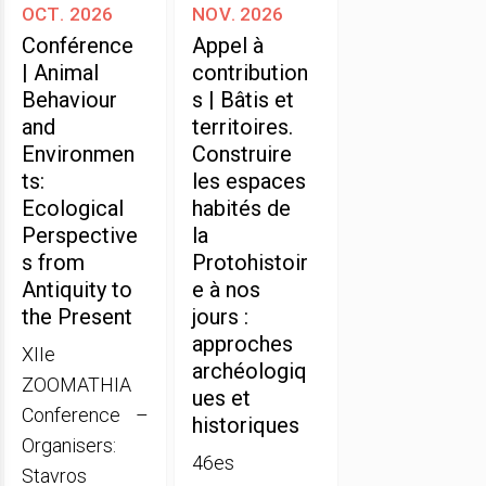
oct. 2026
nov. 2026
Conférence
Appel à
| Animal
contribution
Behaviour
s | Bâtis et
and
territoires.
Environmen
Construire
ts:
les espaces
Ecological
habités de
Perspective
la
s from
Protohistoir
Antiquity to
e à nos
the Present
jours :
approches
XIIe
archéologiq
ZOOMATHIA
ues et
Conference –
historiques
Organisers:
46es
Stavros