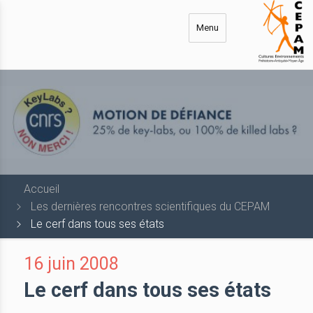
Aller
au
Menu
contenu
principal
Accueil
Les dernières rencontres scientifiques du CEPAM
Le cerf dans tous ses états
16 juin 2008
Le cerf dans tous ses états