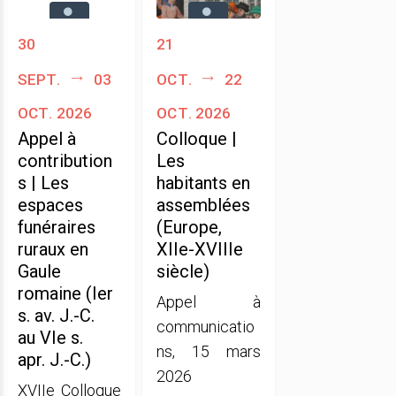
30
21
sept.
03
oct.
22
oct. 2026
oct. 2026
Appel à
Colloque |
contribution
Les
s | Les
habitants en
espaces
assemblées
funéraires
(Europe,
ruraux en
XIIe-XVIIIe
Gaule
siècle)
romaine (Ier
Appel à
s. av. J.-C.
communicatio
au VIe s.
ns, 15 mars
apr. J.-C.)
2026
XVIIe Colloque