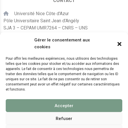
CONTACT
Université Nice Côte d'Azur
Pôle Universitaire Saint Jean d’Angély
SJA 3 – CEPAM UMR7264 – CNRS – UNS
24, avenue des Diables Bleus
Gérer le consentement aux
F – 06300 Nice
cookies
karine.fleurot@cnrs.fr
Pour offrir les meilleures expériences, nous utilisons des technologies
telles que les cookies pour stocker et/ou accéder aux informations des
+33 (0)4 89 15 24 08
appareils. Le fait de consentir à ces technologies nous permettra de
traiter des données telles que le comportement de navigation ou les ID
uniques sur ce site. Le fait de ne pas consentir ou de retirer son
LE CEPAM EST HÉBERGÉ PAR
consentement peut avoir un effet négatif sur certaines caractéristiques
et fonctions.
Accepter
Refuser