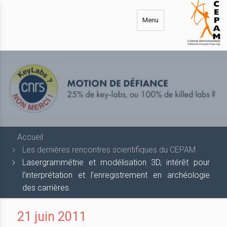
Aller
au
Menu
contenu
principal
Accueil
Les dernières rencontres scientifiques du CEPAM
Lasergrammétrie et modélisation 3D, intérêt pour
l’interprétation et l’enregistrement en archéologie
des carrières.
21 juin 2011