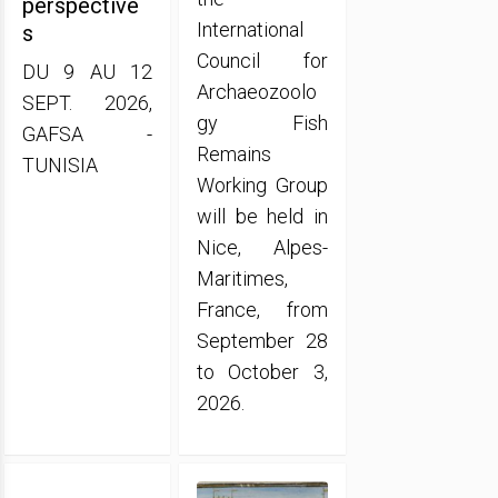
perspective
International
s
Council for
DU 9 AU 12
Archaeozoolo
SEPT. 2026,
gy Fish
GAFSA -
Remains
TUNISIA
Working Group
will be held in
Nice, Alpes-
Maritimes,
France, from
September 28
to October 3,
2026.