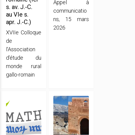
Appel à
s. av. J.-C.
communicatio
au VIe s.
ns, 15 mars
apr. J.-C.)
2026
XVIIe Colloque
de
l’Association
d’étude du
monde rural
gallo-romain