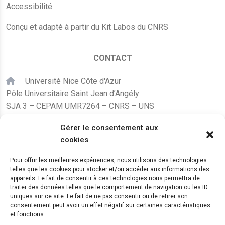
Accessibilité
Conçu et adapté à partir du Kit Labos du CNRS
CONTACT
Université Nice Côte d'Azur
Pôle Universitaire Saint Jean d’Angély
SJA 3 – CEPAM UMR7264 – CNRS – UNS
24, avenue des Diables Bleus
Gérer le consentement aux
F – 06300 Nice
cookies
karine.fleurot@cnrs.fr
Pour offrir les meilleures expériences, nous utilisons des technologies
telles que les cookies pour stocker et/ou accéder aux informations des
+33 (0)4 89 15 24 08
appareils. Le fait de consentir à ces technologies nous permettra de
traiter des données telles que le comportement de navigation ou les ID
uniques sur ce site. Le fait de ne pas consentir ou de retirer son
LE CEPAM EST HÉBERGÉ PAR
consentement peut avoir un effet négatif sur certaines caractéristiques
et fonctions.