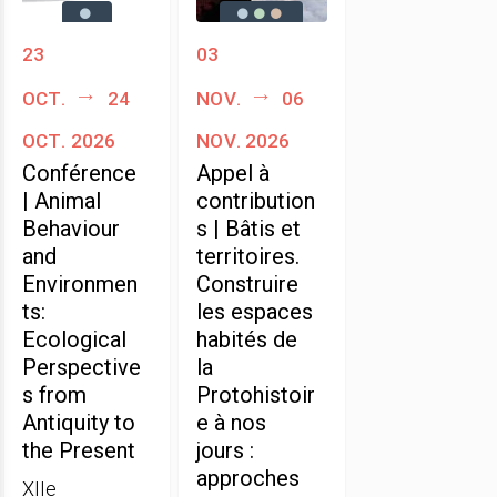
23
03
oct.
24
nov.
06
oct. 2026
nov. 2026
Conférence
Appel à
| Animal
contribution
Behaviour
s | Bâtis et
and
territoires.
Environmen
Construire
ts:
les espaces
Ecological
habités de
Perspective
la
s from
Protohistoir
Antiquity to
e à nos
the Present
jours :
approches
XIIe