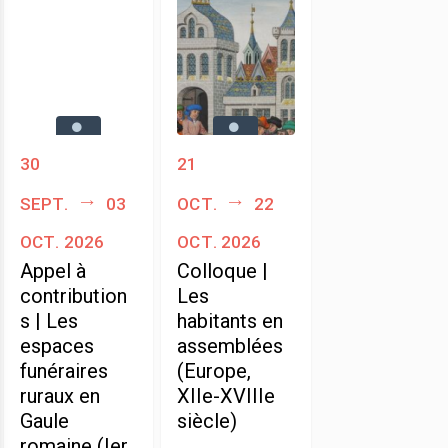
30
21
sept.
03
oct.
22
oct. 2026
oct. 2026
Appel à
Colloque |
contribution
Les
s | Les
habitants en
espaces
assemblées
funéraires
(Europe,
ruraux en
XIIe-XVIIIe
Gaule
siècle)
romaine (Ier