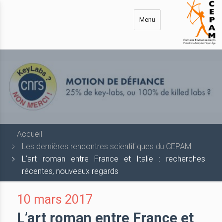
Aller
au
Menu
contenu
principal
Accueil
Les dernières rencontres scientifiques du CEPAM
L’art roman entre France et Italie : recherches
récentes, nouveaux regards
10 mars 2017
L’art roman entre France et