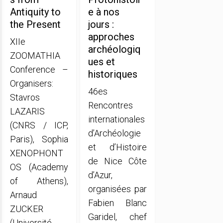
Antiquity to
e à nos
the Present
jours :
approches
XIIe
archéologiq
ZOOMATHIA
ues et
Conference –
historiques
Organisers:
46es
Stavros
Rencontres
LAZARIS
internationales
(CNRS / ICP,
d’Archéologie
Paris), Sophia
et d’Histoire
XENOPHONT
de Nice Côte
OS (Academy
d’Azur,
of Athens),
organisées par
Arnaud
Fabien Blanc
ZUCKER
Garidel, chef
(Université