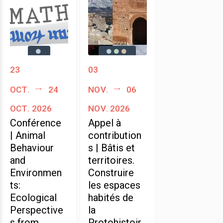
23
03
oct.
24
nov.
06
oct. 2026
nov. 2026
Conférence
Appel à
| Animal
contribution
Behaviour
s | Bâtis et
and
territoires.
Environmen
Construire
ts:
les espaces
Ecological
habités de
Perspective
la
s from
Protohistoir