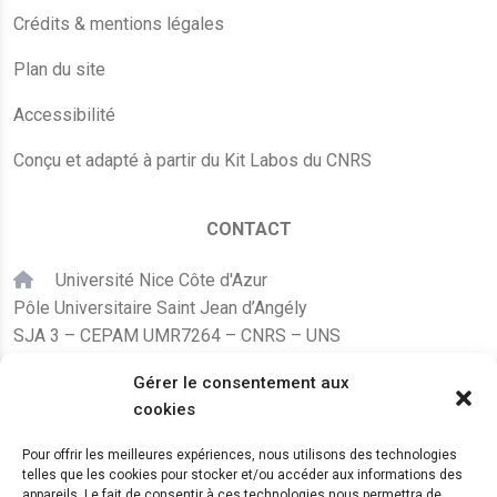
Crédits & mentions légales
Plan du site
Accessibilité
Conçu et adapté à partir du Kit Labos du CNRS
CONTACT
Université Nice Côte d'Azur
Pôle Universitaire Saint Jean d’Angély
SJA 3 – CEPAM UMR7264 – CNRS – UNS
24, avenue des Diables Bleus
Gérer le consentement aux
F – 06300 Nice
cookies
karine.fleurot@cnrs.fr
Pour offrir les meilleures expériences, nous utilisons des technologies
telles que les cookies pour stocker et/ou accéder aux informations des
+33 (0)4 89 15 24 08
appareils. Le fait de consentir à ces technologies nous permettra de