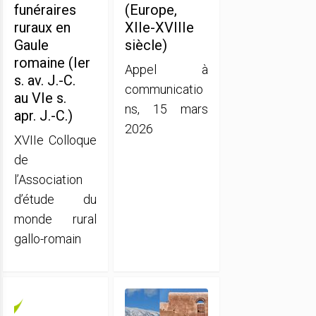
funéraires
(Europe,
ruraux en
XIIe-XVIIIe
Gaule
siècle)
romaine (Ier
Appel à
s. av. J.-C.
communicatio
au VIe s.
ns, 15 mars
apr. J.-C.)
2026
XVIIe Colloque
de
l’Association
d’étude du
monde rural
gallo-romain