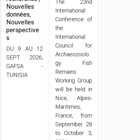
The 23nd
Nouvelles
International
données,
Conference of
Nouvelles
the
perspective
International
s
Council for
DU 9 AU 12
Archaeozoolo
SEPT. 2026,
gy Fish
GAFSA -
Remains
TUNISIA
Working Group
will be held in
Nice, Alpes-
Maritimes,
France, from
September 28
to October 3,