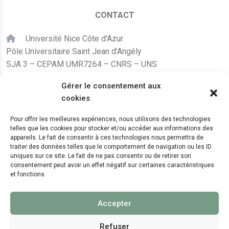
CONTACT
Université Nice Côte d'Azur
Pôle Universitaire Saint Jean d’Angély
SJA 3 – CEPAM UMR7264 – CNRS – UNS
24, avenue des Diables Bleus
Gérer le consentement aux
F – 06300 Nice
cookies
karine.fleurot@cnrs.fr
Pour offrir les meilleures expériences, nous utilisons des technologies
telles que les cookies pour stocker et/ou accéder aux informations des
+33 (0)4 89 15 24 08
appareils. Le fait de consentir à ces technologies nous permettra de
traiter des données telles que le comportement de navigation ou les ID
uniques sur ce site. Le fait de ne pas consentir ou de retirer son
LE CEPAM EST HÉBERGÉ PAR
consentement peut avoir un effet négatif sur certaines caractéristiques
et fonctions.
Accepter
Refuser