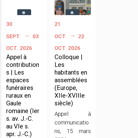
30
21
sept.
03
oct.
22
oct. 2026
oct. 2026
Appel à
Colloque |
contribution
Les
s | Les
habitants en
espaces
assemblées
funéraires
(Europe,
ruraux en
XIIe-XVIIIe
Gaule
siècle)
romaine (Ier
Appel à
s. av. J.-C.
communicatio
au VIe s.
ns, 15 mars
apr. J.-C.)