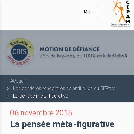
Aller
au
Menu
contenu
principal
Accueil
Les dernières rencontres scientifiques du CEPAM
La pensée méta-figurative
06 novembre 2015
La pensée méta-figurative