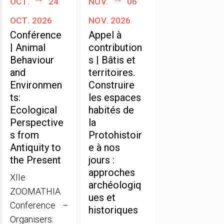
oct.
24
nov.
06
oct. 2026
nov. 2026
Conférence
Appel à
| Animal
contribution
Behaviour
s | Bâtis et
and
territoires.
Environmen
Construire
ts:
les espaces
Ecological
habités de
Perspective
la
s from
Protohistoir
Antiquity to
e à nos
the Present
jours :
approches
XIIe
archéologiq
ZOOMATHIA
ues et
Conference –
historiques
Organisers: