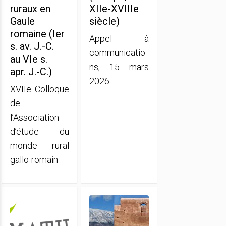
ruraux en
XIIe-XVIIIe
Gaule
siècle)
romaine (Ier
Appel à
s. av. J.-C.
communicatio
au VIe s.
ns, 15 mars
apr. J.-C.)
2026
XVIIe Colloque
de
l’Association
d’étude du
monde rural
gallo-romain