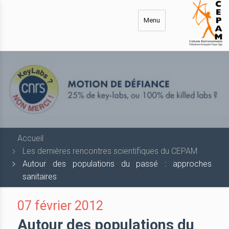
Aller
au
Menu
contenu
principal
Accueil
Les dernières rencontres scientifiques du CEPAM
Autour des populations du passé : approches
sanitaires
07 février 2012
Autour des populations du