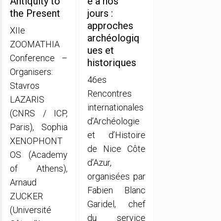
Antiquity to
e à nos
the Present
jours :
approches
XIIe
archéologiq
ZOOMATHIA
ues et
Conference –
historiques
Organisers:
46es
Stavros
Rencontres
LAZARIS
internationales
(CNRS / ICP,
d’Archéologie
Paris), Sophia
et d’Histoire
XENOPHONT
de Nice Côte
OS (Academy
d’Azur,
of Athens),
organisées par
Arnaud
Fabien Blanc
ZUCKER
Garidel, chef
(Université
du service