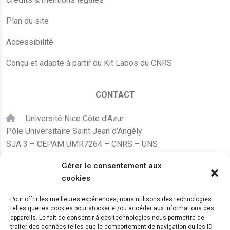
Plan du site
Accessibilité
Conçu et adapté à partir du Kit Labos du CNRS
CONTACT
Université Nice Côte d'Azur
Pôle Universitaire Saint Jean d’Angély
SJA 3 – CEPAM UMR7264 – CNRS – UNS
24, avenue des Diables Bleus
Gérer le consentement aux
F – 06300 Nice
cookies
karine.fleurot@cnrs.fr
Pour offrir les meilleures expériences, nous utilisons des technologies
telles que les cookies pour stocker et/ou accéder aux informations des
+33 (0)4 89 15 24 08
appareils. Le fait de consentir à ces technologies nous permettra de
traiter des données telles que le comportement de navigation ou les ID