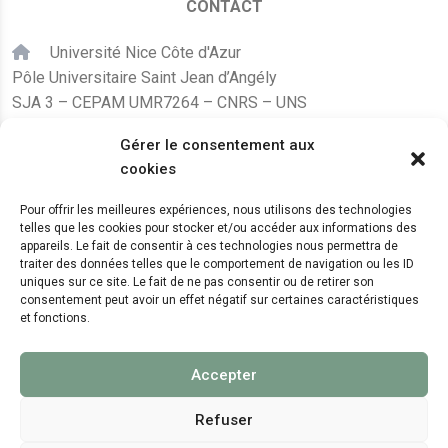
CONTACT
Université Nice Côte d'Azur
Pôle Universitaire Saint Jean d’Angély
SJA 3 – CEPAM UMR7264 – CNRS – UNS
24, avenue des Diables Bleus
Gérer le consentement aux
F – 06300 Nice
cookies
karine.fleurot@cnrs.fr
Pour offrir les meilleures expériences, nous utilisons des technologies
telles que les cookies pour stocker et/ou accéder aux informations des
+33 (0)4 89 15 24 08
appareils. Le fait de consentir à ces technologies nous permettra de
traiter des données telles que le comportement de navigation ou les ID
uniques sur ce site. Le fait de ne pas consentir ou de retirer son
LE CEPAM EST HÉBERGÉ PAR
consentement peut avoir un effet négatif sur certaines caractéristiques
et fonctions.
Accepter
Refuser