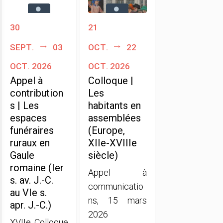
30
21
sept.
03
oct.
22
oct. 2026
oct. 2026
Appel à
Colloque |
contribution
Les
s | Les
habitants en
espaces
assemblées
funéraires
(Europe,
ruraux en
XIIe-XVIIIe
Gaule
siècle)
romaine (Ier
Appel à
s. av. J.-C.
communicatio
au VIe s.
ns, 15 mars
apr. J.-C.)
2026
XVIIe Colloque