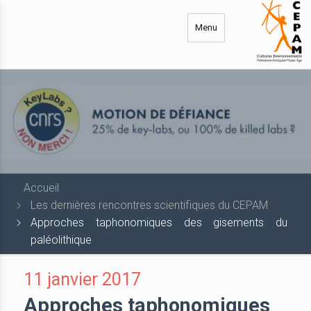
Aller
au
Menu
contenu
principal
Accueil
Les dernières rencontres scientifiques du CEPAM
Approches taphonomiques des gisements du
paléolithique
11 janvier 2017
Approches taphonomiques