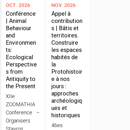
oct. 2026
nov. 2026
Conférence
Appel à
| Animal
contribution
Behaviour
s | Bâtis et
and
territoires.
Environmen
Construire
ts:
les espaces
Ecological
habités de
Perspective
la
s from
Protohistoir
Antiquity to
e à nos
the Present
jours :
approches
XIIe
archéologiq
ZOOMATHIA
ues et
Conference –
historiques
Organisers:
46es
Stavros