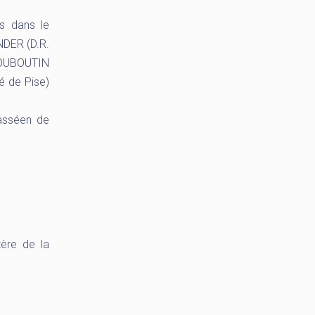
ls dans le
NDER (D.R.
 LOUBOUTIN
é de Pise)
hasséen de
tère de la