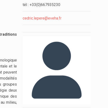
tél : +33(0)667935230
cedric.lepere@eveha.fr
raditions
onologique
tale et le
at peuvent
 modalités
u groupes
légie deux
phique des
au milieu,