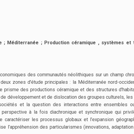
ue ; Méditerranée ; Production céramique , systèmes et t
-économiques des communautés néolithiques sur un champ chr
 deux zones d'étude principales : la Méditerranée nord-occiden
 le prisme des productions céramique et des structures d'habit
 de développement et de dislocation des groupes culturels, les
ociétés et la question des interactions entre ensembles o
 perspective à la fois diachronique et synchronique qui privi
de caractériser les processus globaux et l’expansion géogra
ise l’appréhension des particularismes (innovations, adaptation 