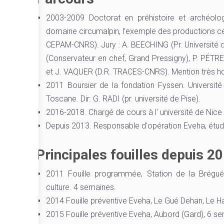
2003-2009 Doctorat en préhistoire et archéologie.
domaine circumalpin, l’exemple des productions cé
CEPAM-CNRS). Jury : A. BEECHING (Pr. Université de
(Conservateur en chef, Grand Pressigny), P. PÉTR
et J. VAQUER (D.R. TRACES-CNRS). Mention très hono
2011 Boursier de la fondation Fyssen. Universit
Toscane. Dir. G. RADI (pr. université de Pise).
2016-2018. Chargé de cours à l' université de Nice 
Depuis 2013. Responsable d'opération Eveha, étud
Principales fouilles depuis 2
2011 Fouille programmée, Station de la Bréguée
culture. 4 semaines.
2014 Fouille préventive Eveha, Le Gué Dehan, Le H
2015 Fouille préventive Eveha, Aubord (Gard), 6 s