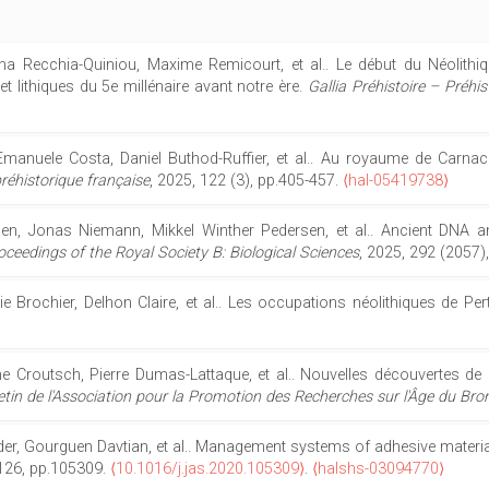
nna Recchia-Quiniou, Maxime Remicourt, et al.. Le début du Néolit
 lithiques du 5e millénaire avant notre ère.
Gallia Préhistoire – Préhi
Emanuele Costa, Daniel Buthod-Ruffier, et al.. Au royaume de Carnac
préhistorique française
, 2025, 122 (3), pp.405-457.
⟨hal-05419738⟩
en, Jonas Niemann, Mikkel Winther Pedersen, et al.. Ancient DNA an
oceedings of the Royal Society B: Biological Sciences
, 2025, 292 (2057)
lie Brochier, Delhon Claire, et al.. Les occupations néolithiques de Per
he Croutsch, Pierre Dumas-Lattaque, et al.. Nouvelles découvertes de 
etin de l'Association pour la Promotion des Recherches sur l'Âge du Bro
der, Gourguen Davtian, et al.. Management systems of adhesive materia
 126, pp.105309.
⟨10.1016/j.jas.2020.105309⟩
.
⟨halshs-03094770⟩