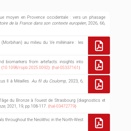
hique moyen en Provence occidentale : vers un phasage
stoire de la France dans son contexte européen
, 2026, 66,
 (Morbihan) au milieu du Ve millénaire : les
d biomarkers from artefacts: insights into
,
⟨10.1098/rspb.2025.0092⟩
.
⟨hal-05337161⟩
tus II à Méailles.
Au fil du Coulomp
, 2023, 6,
l’âge du Bronze à l’ouest de Strasbourg (diagnostics et
nze
, 2021, 19, pp.108-117.
⟨hal-03472779⟩
ls throughout the Neolithic in the North-West