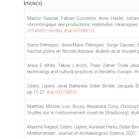
Article(s)
Marion Gasnier, Fabien Convertini, Anne Hasler, Joha
chronologique des productions matérielles céramiques et
⟨10.4000/16m8a⟩
.
⟨hal-05708417⟩
Pierre Pétrequin, Anne-Marie Pétrequin, Serge Cassen, 
haches polies en fibrolite ibérique.
Bulletin de la Société 
Anna E White, Tabea J Koch, Theis Zetner Trolle Jens
technology and cultural practices in Neolithic Europe.
Pr
Cédric Lepère, Janet Battentier, Didier Binder, Jacques É
pp.17-27.
⟨hal-04279852⟩
Matthieu Michler, Loïc Boury, Alexandra Cony, Christop
fouilles sur le contournement ouest de Strasbourg).
Bull
Maxime Rageot, Cédric Lepère, Auréade Henry, Didier Bin
Mediterranean.
Journal of Archaeological Science
, 2021,