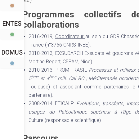
etc.).
Programmes collectifs d
collaborations
ENTES
2016-2019,
Coordinateur
au sein du GDR Chasséo
France (n°3766 CNRS-INEE).
DOMUS
2010-2013, EXSUDARCH Exsudats et goudrons végé
Martine Regert, CEPAM, Nice).
2010-2013, PROMITRASIL
Processus et milieux 
ème
ème
5
et 4
mill. Cal BC ; Méditerranée occidenta
Toulouse) et associant comme partenaires le 
partenaire).
2008-2014 ETICALP
Evolutions, transferts, inte
usages, du Paléolithique supérieur à l’âge 
Culture (responsable scientifique)
Parcours