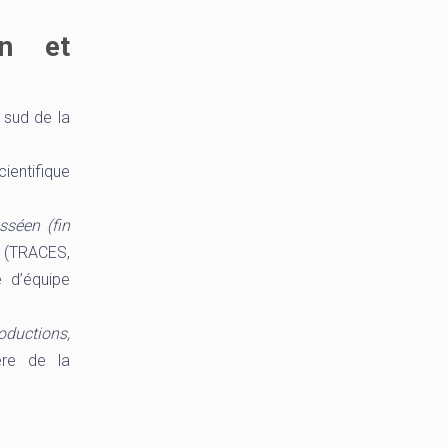
on et
 sud de la
ientifique
sséen (fin
a (TRACES,
 d’équipe
roductions,
ère de la