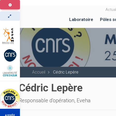
Aller
au
Actual
contenu
Laboratoire
Pôles s
principal
Accueil
Cédric Lepère
Cédric Lepère
Responsable d'opération, Eveha