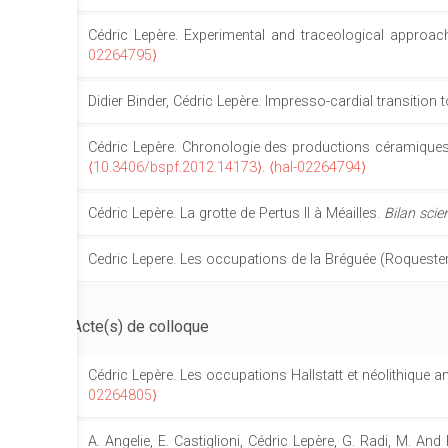
Cédric Lepère. Experimental and traceological approach
02264795⟩
Didier Binder, Cédric Lepère. Impresso-cardial transiti
Cédric Lepère. Chronologie des productions céramique
⟨10.3406/bspf.2012.14173⟩
.
⟨hal-02264794⟩
Cédric Lepère. La grotte de Pertus II à Méailles.
Bilan scie
Cedric Lepere. Les occupations de la Bréguée (Roqueste
Acte(s) de colloque
Cédric Lepère. Les occupations Hallstatt et néolithiqu
02264805⟩
A. Angelie, E. Castiglioni, Cédric Lepère, G. Radi, M. A