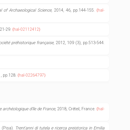
l of Archaeological Science
, 2014, 46, pp.144-155.
⟨hal-
.21-29.
⟨hal-02112412⟩
Société préhistorique française
, 2012, 109 (3), pp.513-544.
1, pp.128.
⟨hal-02264797⟩
 archéologique d'île de France
, 2018, Créteil, France.
⟨hal-
o (Pisa).
Trent'anni di tutela e ricerca preistorica in Emilia