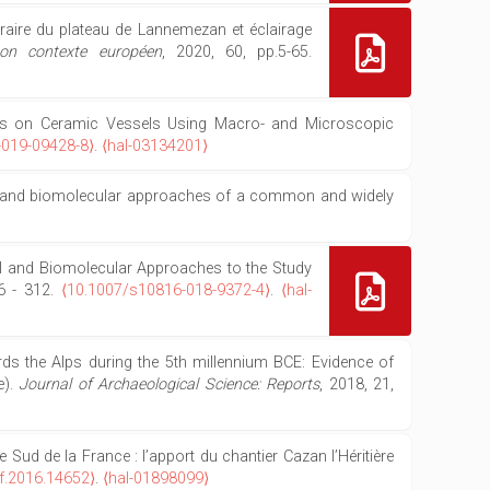
éraire du plateau de Lannemezan et éclairage
son contexte européen
, 2020, 60, pp.5-65.
ments on Ceramic Vessels Using Macro- and Microscopic
-019-09428-8⟩
.
⟨hal-03134201⟩
ental and biomolecular approaches of a common and widely
ntal and Biomolecular Approaches to the Study
76 - 312.
⟨10.1007/s10816-018-9372-4⟩
.
⟨hal-
wards the Alps during the 5th millennium BCE: Evidence of
e).
Journal of Archaeological Science: Reports
, 2018, 21,
Sud de la France : l’apport du chantier Cazan l’Héritière
f.2016.14652⟩
.
⟨hal-01898099⟩