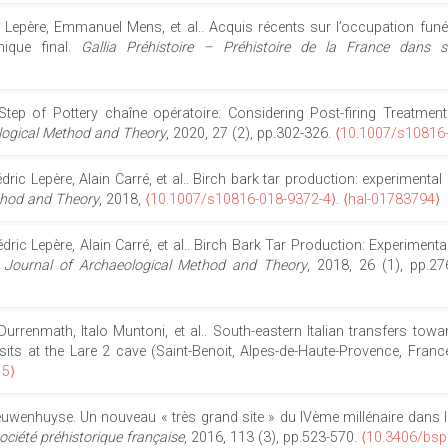
c Lepère, Emmanuel Mens, et al.. Acquis récents sur l’occupation fun
hique final.
Gallia Préhistoire – Préhistoire de la France dans 
g Step of Pottery chaîne opératoire: Considering Post-firing Treat
logical Method and Theory
, 2020, 27 (2), pp.302-326.
⟨10.1007/s10816
Cédric Lepère, Alain Carré, et al.. Birch bark tar production: experim
thod and Theory
, 2018,
⟨10.1007/s10816-018-9372-4⟩
.
⟨hal-01783794⟩
édric Lepère, Alain Carré, et al.. Birch Bark Tar Production: Experime
.
Journal of Archaeological Method and Theory
, 2018, 26 (1), pp.2
Durrenmath, Italo Muntoni, et al.. South-eastern Italian transfers to
sits at the Lare 2 cave (Saint-Benoit, Alpes-de-Haute-Provence, Franc
15⟩
uwenhuyse. Un nouveau « très grand site » du IVème millénaire dans le 
Société préhistorique française
, 2016, 113 (3), pp.523-570.
⟨10.3406/bsp