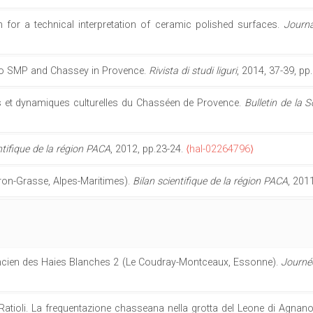
 for a technical interpretation of ceramic polished surfaces.
Journa
on to SMP and Chassey in Provence.
Rivista di studi liguri
, 2014, 37-39, pp
s et dynamiques culturelles du Chasséen de Provence.
Bulletin de la 
ntifique de la région PACA
, 2012, pp.23-24.
⟨hal-02264796⟩
ron-Grasse, Alpes-Maritimes).
Bilan scientifique de la région PACA
, 201
e ancien des Haies Blanches 2 (Le Coudray-Montceaux, Essonne).
Journée
nd Ratioli. La frequentazione chasseana nella grotta del Leone di Agnan