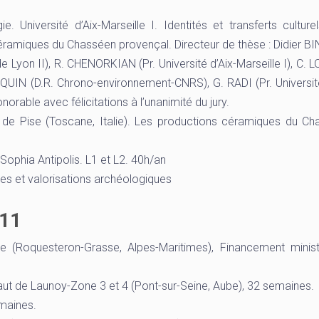
 Université d’Aix-Marseille I. Identités et transferts culture
ramiques du Chasséen provençal. Directeur de thèse : Didier BI
 Lyon II), R. CHENORKIAN (Pr. Université d’Aix-Marseille I), C.
EQUIN (D.R. Chrono-environnement-CNRS), G. RADI (Pr. Universit
rable avec félicitations à l’unanimité du jury.
é de Pise (Toscane, Italie). Les productions céramiques du C
Sophia Antipolis. L1 et L2. 40h/an
es et valorisations archéologiques
011
 (Roquesteron-Grasse, Alpes-Maritimes), Financement minis
aut de Launoy-Zone 3 et 4 (Pont-sur-Seine, Aube), 32 semaines.
emaines.