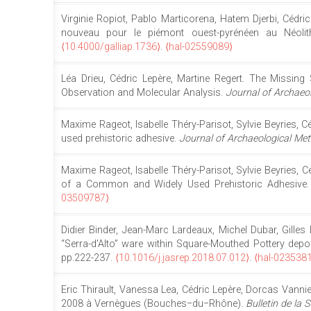
Virginie Ropiot, Pablo Marticorena, Hatem Djerbi, Cédri
nouveau pour le piémont ouest-pyrénéen au Néolit
⟨10.4000/galliap.1736⟩
.
⟨hal-02559089⟩
Léa Drieu, Cédric Lepère, Martine Regert. The Missin
Observation and Molecular Analysis.
Journal of Archaeo
Maxime Rageot, Isabelle Théry-Parisot, Sylvie Beyries, 
used prehistoric adhesive.
Journal of Archaeological Me
Maxime Rageot, Isabelle Théry-Parisot, Sylvie Beyries, C
of a Common and Widely Used Prehistoric Adhesive
03509787⟩
Didier Binder, Jean-Marc Lardeaux, Michel Dubar, Gilles 
“Serra-d'Alto” ware within Square-Mouthed Pottery depo
pp.222-237.
⟨10.1016/j.jasrep.2018.07.012⟩
.
⟨hal-023538
Eric Thirault, Vanessa Lea, Cédric Lepère, Dorcas Vannie
2008 à Vernègues (Bouches−du−Rhône).
Bulletin de la 