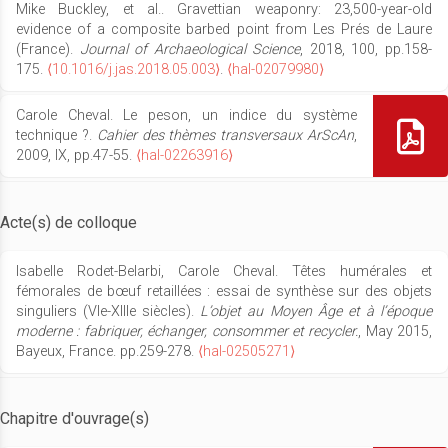
Mike Buckley, et al.. Gravettian weaponry: 23,500-year-old
evidence of a composite barbed point from Les Prés de Laure
(France).
Journal of Archaeological Science
, 2018, 100, pp.158-
175.
⟨10.1016/j.jas.2018.05.003⟩
.
⟨hal-02079980⟩
Carole Cheval. Le peson, un indice du système
technique ?.
Cahier des thèmes transversaux ArScAn
,
2009, IX, pp.47-55.
⟨hal-02263916⟩
Acte(s) de colloque
Isabelle Rodet-Belarbi, Carole Cheval. Têtes humérales et
fémorales de bœuf retaillées : essai de synthèse sur des objets
singuliers (VIe-XIIIe siècles).
L’objet au Moyen Âge et à l’époque
moderne : fabriquer, échanger, consommer et recycler.
, May 2015,
Bayeux, France. pp.259-278.
⟨hal-02505271⟩
Chapitre d'ouvrage(s)