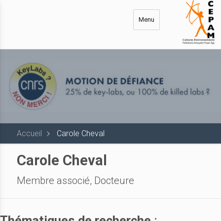
Aller
au
Menu
contenu
principal
Accueil
Carole Cheval
Carole Cheval
Membre associé, Docteure
Thématiques de recherche
: