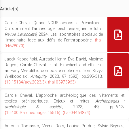
Article(s)
Carole Cheval. Quand NOUS serons la Préhistoire…
Ou comment l'archéologie peut renseigner le futur.
Revue Lexsociété
, 2024, Les laboratoires sociaux de
l’Imaginaire face aux défis de l’anthropocène.
⟨hal-
04628070⟩
Jacek Kabaciński, Auréade Henry, Éva David, Maxime
Rageot, Carole Cheval, et al.. Expedient and efficient:
an Early Mesolithic composite implement from Krzyż
Wielkopolski.
Antiquity
, 2023, 97 (392), pp.295-313.
⟨10.15184/aqy.2023.3⟩
.
⟨hal-03973963⟩
Carole Cheval. L’approche archéologique des vêtements et
textiles préhistoriques. Enjeux et limites.
Archéopages :
archéologie & société
, 2023, 49, pp.6-13.
⟨10.4000/archeopages.15516⟩
.
⟨hal-04464874⟩
Antonin Tomasso, Veerle Rots, Louise Purdue, Sylvie Beyries,