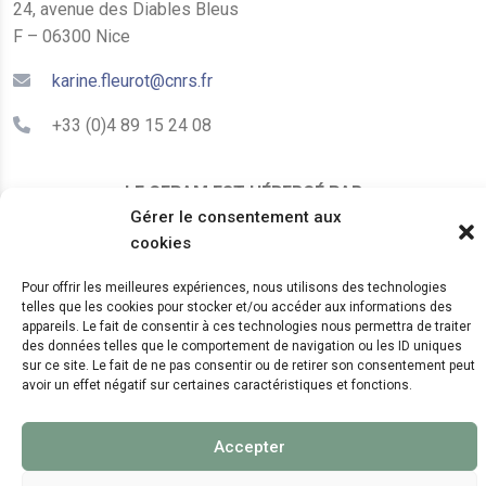
24, avenue des Diables Bleus
F – 06300 Nice
karine.fleurot@cnrs.fr
+33 (0)4 89 15 24 08
LE CEPAM EST HÉBERGÉ PAR
Gérer le consentement aux
cookies
Pour offrir les meilleures expériences, nous utilisons des technologies
telles que les cookies pour stocker et/ou accéder aux informations des
appareils. Le fait de consentir à ces technologies nous permettra de traiter
des données telles que le comportement de navigation ou les ID uniques
sur ce site. Le fait de ne pas consentir ou de retirer son consentement peut
© 2024 Copyright:
CEPAM UMR7264, CNRS, CNRS
avoir un effet négatif sur certaines caractéristiques et fonctions.
WebKit
Accepter