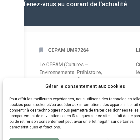
Tenez-vous au courant de l'actualité
CEPAM UMR7264
L
Le CEPAM (Cultures –
C
Environnements. Préhistoire,
l
Antiquité, Moyen Âge) est une unité
P
Gérer le consentement aux cookies
mixte de recherche CNRS – UNS qui
développe des recherches autour de
A
Pour offrir les meilleures expériences, nous utilisons des technologies tell
la connaissance des sociétés du
cookies pour stocker et/ou accéder aux informations des appareils. Le fait 
C
consentir à ces technologies nous permettra de traiter des données telles 
passé, de leurs modes de
comportement de navigation ou les ID uniques sur ce site. Le fait de ne pa
d
fonctionnement, de leur évolution et
ou de retirer son consentement peut avoir un effet négatif sur certaines
de leur relation à l’environnement.
caractéristiques et fonctions.