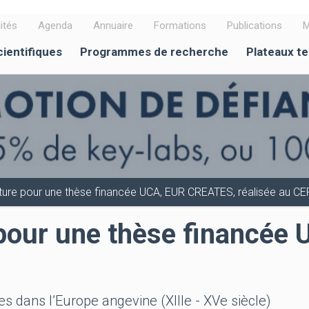
ités
Agenda
Annuaire
Formations
Publications
M
cientifiques
Programmes de recherche
Plateaux t
ture pour une thèse financée UCA, EUR CREATES, réalisée au C
 pour une thèse financé
s dans l’Europe angevine (XIIIe - XVe siècle)