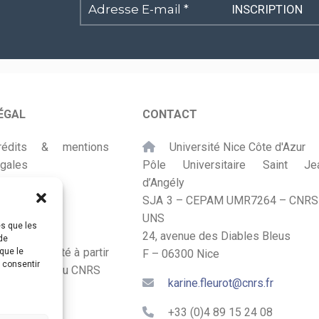
Adresse
E-
mail
*
ÉGAL
CONTACT
rédits & mentions
Université Nice Côte d'Azur
égales
Pôle Universitaire Saint Je
d’Angély
lan du site
SJA 3 – CEPAM UMR7264 – CNRS
UNS
ccessibilité
es que les
24, avenue des Diables Bleus
de
onçu et adapté à partir
que le
F – 06300 Nice
s consentir
u Kit Labos du CNRS
karine.fleurot@cnrs.fr
+33 (0)4 89 15 24 08