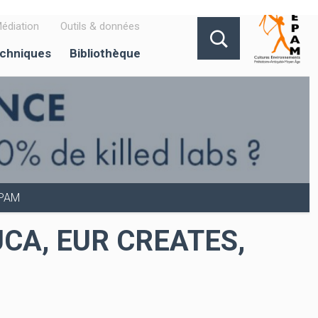
édiation
Outils & données
echniques
Bibliothèque
EPAM
e UCA, EUR CREATES,