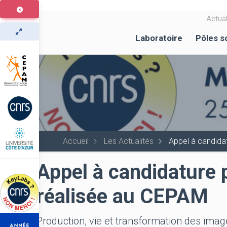
Aller
au
Actual
contenu
Laboratoire
Pôles s
principal
Accueil
Les Actualités
Appel à candida
Appel à candidature
réalisée au CEPAM
Production, vie et transformation des image