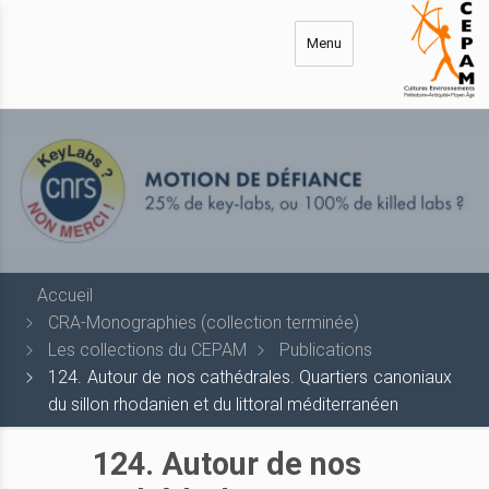
Aller
au
Menu
contenu
principal
Accueil
CRA-Monographies (collection terminée)
Les collections du CEPAM
Publications
124. Autour de nos cathédrales. Quartiers canoniaux
du sillon rhodanien et du littoral méditerranéen
124. Autour de nos