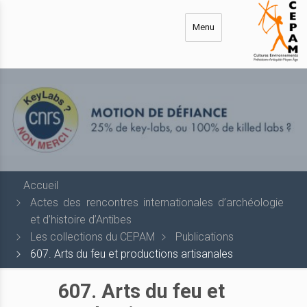
Aller
au
Menu
contenu
principal
Accueil
Actes des rencontres internationales d’archéologie
et d’histoire d’Antibes
Les collections du CEPAM
Publications
607. Arts du feu et productions artisanales
607. Arts du feu et