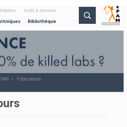
édiation
Outils & données
echniques
Bibliothèque
EPAM
Publications
jours