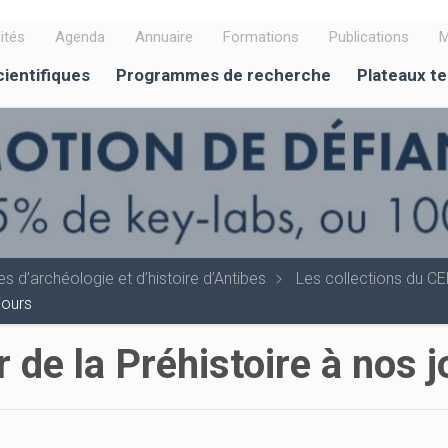
ités
Agenda
Annuaire
Formations
Publications
M
cientifiques
Programmes de recherche
Plateaux t
s d’archéologie et d’histoire d’Antibes
Les collections du C
jours
r de la Préhistoire à nos 