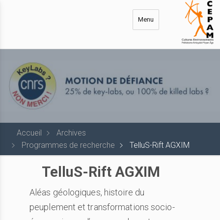
Aller
au
Menu
contenu
principal
Accueil
Archives
Programmes de recherche
TelluS-Rift AGXIM
TelluS-Rift AGXIM
Aléas géologiques, histoire du
peuplement et transformations socio-