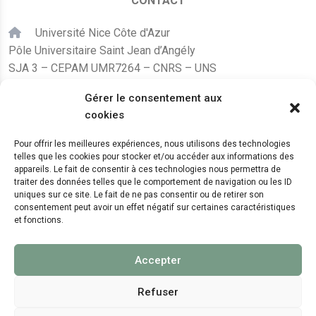
CONTACT
Université Nice Côte d'Azur
Pôle Universitaire Saint Jean d’Angély
SJA 3 – CEPAM UMR7264 – CNRS – UNS
24, avenue des Diables Bleus
Gérer le consentement aux
F – 06300 Nice
cookies
karine.fleurot@cnrs.fr
Pour offrir les meilleures expériences, nous utilisons des technologies
telles que les cookies pour stocker et/ou accéder aux informations des
+33 (0)4 89 15 24 08
appareils. Le fait de consentir à ces technologies nous permettra de
traiter des données telles que le comportement de navigation ou les ID
uniques sur ce site. Le fait de ne pas consentir ou de retirer son
LE CEPAM EST HÉBERGÉ PAR
consentement peut avoir un effet négatif sur certaines caractéristiques
et fonctions.
Accepter
Refuser