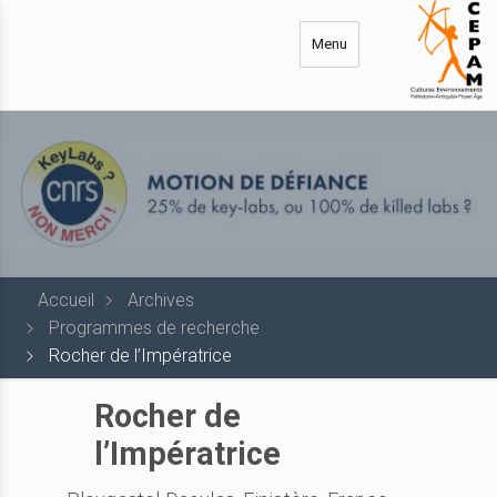
Aller
au
Menu
contenu
principal
Accueil
Archives
Programmes de recherche
Rocher de l’Impératrice
Rocher de
l’Impératrice