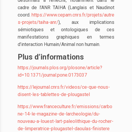
désormais à réfléchir, notamment dans le
cadre de l’ANR TAIHA (Langlais et Naudinot
coord.
https://www.cepam.cnrs.fr/projets/autre
s-projets/taiha-anr/
), aux implications
sémiotiques et ontologiques de ces
manifestations graphiques en termes
d’interaction Humain/Animal non humain.
Plus d’informations
https://journals.plos.org/plosone/article?
id=10.1371/journal.pone.0173037
https://lejournal.cnrs.fr/videos/ce-que-nous-
disent-les-tablettes-de-plougastel
https://www.franceculture.fr/emissions/carbo
ne-14-le-magazine-de-larcheologie/du-
nouveau-a-louest-lart-paleolithique-du-rocher-
de-limperatrice-plougastel-daoulas-finistere