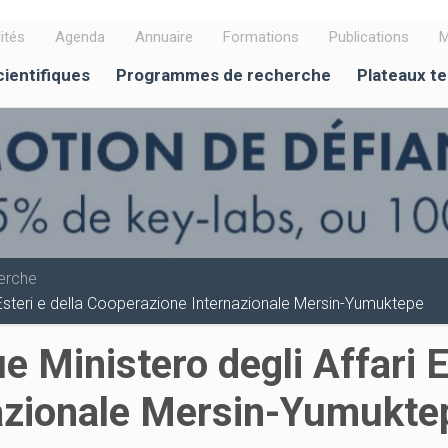
ités
Agenda
Annuaire
Formations
Publications
M
cientifiques
Programmes de recherche
Plateaux t
erche
 Esteri e della Cooperazione Internazionale Mersin-Yumuktepe
 Ministero degli Affari Es
azionale Mersin-Yumukt