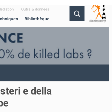
édiation
Outils & données
echniques
Bibliothèque
teri e della
epe