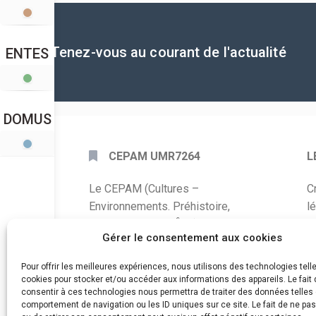
Tenez-vous au courant de l'actualité
ENTES
DOMUS
CEPAM UMR7264
L
Le CEPAM (Cultures –
C
Environnements. Préhistoire,
l
Antiquité, Moyen Âge) est une unité
P
Gérer le consentement aux cookies
mixte de recherche CNRS – UNS qui
développe des recherches autour de
A
Pour offrir les meilleures expériences, nous utilisons des technologies tell
la connaissance des sociétés du
cookies pour stocker et/ou accéder aux informations des appareils. Le fait 
C
consentir à ces technologies nous permettra de traiter des données telles 
passé, de leurs modes de
comportement de navigation ou les ID uniques sur ce site. Le fait de ne pa
d
fonctionnement, de leur évolution et