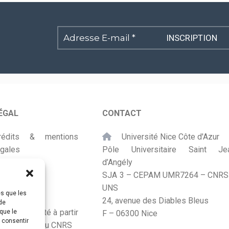
Adresse
E-
mail
*
ÉGAL
CONTACT
rédits & mentions
Université Nice Côte d'Azur
égales
Pôle Universitaire Saint Je
d’Angély
lan du site
SJA 3 – CEPAM UMR7264 – CNRS
UNS
ccessibilité
es que les
24, avenue des Diables Bleus
de
onçu et adapté à partir
que le
F – 06300 Nice
s consentir
u Kit Labos du CNRS