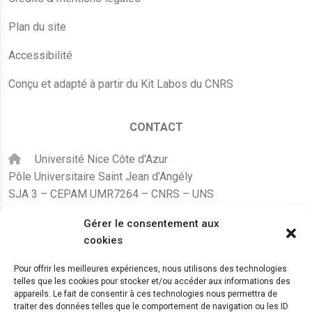
Plan du site
Accessibilité
Conçu et adapté à partir du Kit Labos du CNRS
CONTACT
Université Nice Côte d'Azur
Pôle Universitaire Saint Jean d’Angély
SJA 3 – CEPAM UMR7264 – CNRS – UNS
24, avenue des Diables Bleus
Gérer le consentement aux
F – 06300 Nice
cookies
karine.fleurot@cnrs.fr
Pour offrir les meilleures expériences, nous utilisons des technologies
telles que les cookies pour stocker et/ou accéder aux informations des
+33 (0)4 89 15 24 08
appareils. Le fait de consentir à ces technologies nous permettra de
traiter des données telles que le comportement de navigation ou les ID