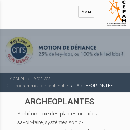
Aller
au
Menu
contenu
principal
Accueil
Archives
Programmes de recherche
ARCHEOPLANTES
ARCHEOPLANTES
Archéochimie des plantes oubliées :
savoir-faire, systèmes socio-