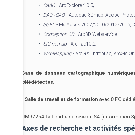
CaAO
- ArcExplorer10.5,
DAO /CAO
- Autocad 3Dmap, Adobe Photosho
SGBD
- Ms Accès 2007/2010/2013/2016, 
Conception 3D
- Arc3D Webservice,
SIG nomad
- ArcPad10.2,
WebMapping
- ArcGis Entreprise, ArcGis Onl
Base de données cartographique numériques 
télédétectés
.
-
Salle de travail et de formation
avec 8 PC dédié
UMR7264 fait partie du réseau ISA (information Sp
Axes de recherche et activités spé