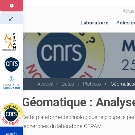
Aller
au
Actual
contenu
Laboratoire
Pôles s
principal
Accueil
Datas
Plateaux
Géomatique 
Géomatique : Analyse
Cette plateforme technologique regroupe le pers
recherches du laboratoire CEPAM