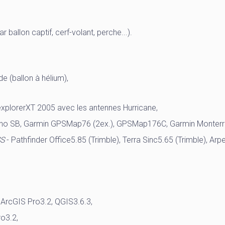
 ballon captif, cerf-volant, perche...).
de (ballon à hélium),
xplorerXT 2005 avec les antennes Hurricane,
uno SB, Garmin GPSMap76 (2ex.), GPSMap176C, Garmin Monterr
SS
- Pathfinder Office5.85 (Trimble), Terra Sinc5.65 (Trimble), A
ArcGIS Pro3.2, QGIS3.6.3,
ro3.2,