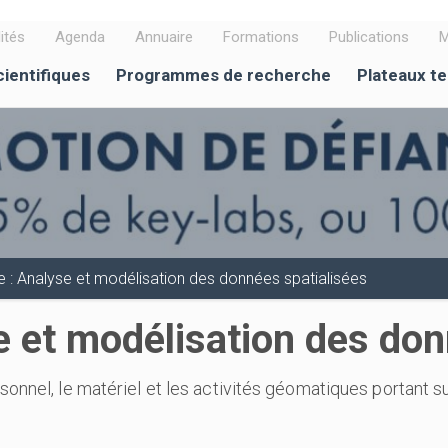
ités
Agenda
Annuaire
Formations
Publications
M
cientifiques
Programmes de recherche
Plateaux t
: Analyse et modélisation des données spatialisées
 et modélisation des don
onnel, le matériel et les activités géomatiques portant s