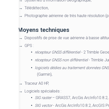
Systèmes d’Information Géographique,
Télédétection,
Photographie aérienne de très haute résolution (par
Moyens techniques
Dispositifs de prise de vue aérienne à basse altitu
GPS :
récepteur GNSS différentiel
- 2 Trimble Geoe
récepteur GNSS non différentiel
- Trimble J
logiciels dédies au traitement données GN
(Garmin),
Traceur A0 HP,
Logiciels spécialisés :
SIG raster
– GRASS7, ArcGis ArcInfo10.8.2, 
SIG vector
- ArcGis ArcInfo10.8.2, ArcGIS P