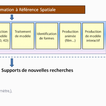
mètre,),