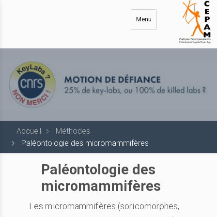
Aller
au
Menu
contenu
principal
Accueil
Méthodes
Paléontologie des micromammifères
Paléontologie des
micromammifères
Les micromammifères (soricomorphes,