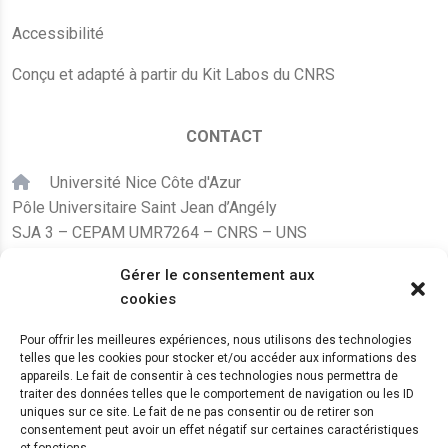
Accessibilité
Conçu et adapté à partir du Kit Labos du CNRS
CONTACT
Université Nice Côte d'Azur
Pôle Universitaire Saint Jean d’Angély
SJA 3 – CEPAM UMR7264 – CNRS – UNS
24, avenue des Diables Bleus
Gérer le consentement aux
F – 06300 Nice
cookies
karine.fleurot@cnrs.fr
Pour offrir les meilleures expériences, nous utilisons des technologies
telles que les cookies pour stocker et/ou accéder aux informations des
+33 (0)4 89 15 24 08
appareils. Le fait de consentir à ces technologies nous permettra de
traiter des données telles que le comportement de navigation ou les ID
uniques sur ce site. Le fait de ne pas consentir ou de retirer son
LE CEPAM EST HÉBERGÉ PAR
consentement peut avoir un effet négatif sur certaines caractéristiques