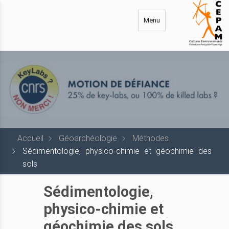
Aller
au
Menu
contenu
principal
Accueil
Géoarchéologie
Méthodes
Sédimentologie, physico-chimie et géochimie des
sols
Sédimentologie,
physico-chimie et
géochimie des sols