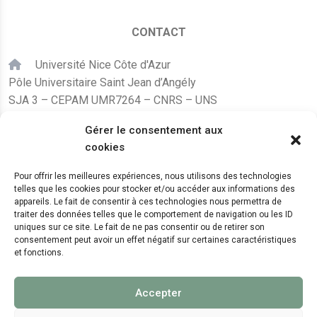
CONTACT
Université Nice Côte d'Azur
Pôle Universitaire Saint Jean d’Angély
SJA 3 – CEPAM UMR7264 – CNRS – UNS
24, avenue des Diables Bleus
Gérer le consentement aux
F – 06300 Nice
cookies
karine.fleurot@cnrs.fr
Pour offrir les meilleures expériences, nous utilisons des technologies
telles que les cookies pour stocker et/ou accéder aux informations des
+33 (0)4 89 15 24 08
appareils. Le fait de consentir à ces technologies nous permettra de
traiter des données telles que le comportement de navigation ou les ID
uniques sur ce site. Le fait de ne pas consentir ou de retirer son
LE CEPAM EST HÉBERGÉ PAR
consentement peut avoir un effet négatif sur certaines caractéristiques
et fonctions.
Accepter