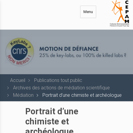
Aller
au
Menu
contenu
principal
Accueil
Publications tout public
Archives des actions de médiation scientifique
Médiation
Portrait d’une chimiste et archéologue
Portrait d’une
chimiste et
archéologue