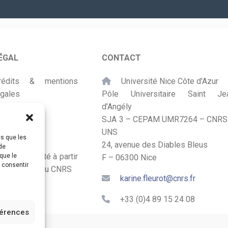
mail
*
ÉGAL
CONTACT
rédits & mentions
Université Nice Côte d'Azur
égales
Pôle Universitaire Saint Je
d’Angély
lan du site
SJA 3 – CEPAM UMR7264 – CNRS
UNS
ccessibilité
es que les
24, avenue des Diables Bleus
de
onçu et adapté à partir
que le
F – 06300 Nice
s consentir
u Kit Labos du CNRS
karine.fleurot@cnrs.fr
+33 (0)4 89 15 24 08
férences