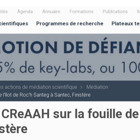
ités
Agenda
Annuaire
Formations
Publications
M
cientifiques
Programmes de recherche
Plateaux t
s actions de médiation scientifique
Médiation
 l’îlot de Roc’h Santeg à Santec, Finistère
 CReAAH sur la fouille de 
stère