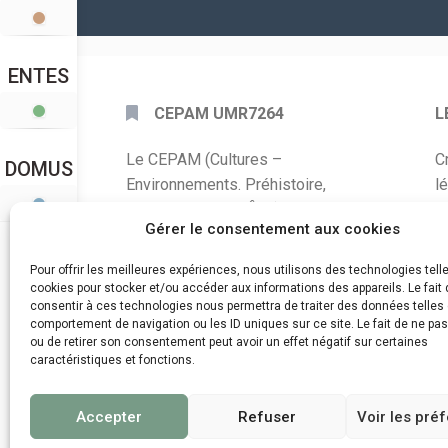
ENTES
CEPAM UMR7264
L
Le CEPAM (Cultures –
C
DOMUS
Environnements. Préhistoire,
l
Antiquité, Moyen Âge) est une unité
P
Gérer le consentement aux cookies
mixte de recherche CNRS – UNS qui
développe des recherches autour de
A
Pour offrir les meilleures expériences, nous utilisons des technologies tell
la connaissance des sociétés du
cookies pour stocker et/ou accéder aux informations des appareils. Le fait 
C
consentir à ces technologies nous permettra de traiter des données telles 
passé, de leurs modes de
comportement de navigation ou les ID uniques sur ce site. Le fait de ne pa
d
fonctionnement, de leur évolution et
ou de retirer son consentement peut avoir un effet négatif sur certaines
de leur relation à l’environnement.
caractéristiques et fonctions.
Accepter
Refuser
Voir les pré