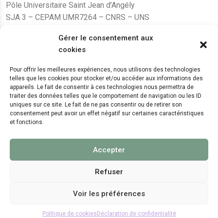
Pôle Universitaire Saint Jean d’Angély
SJA 3 – CEPAM UMR7264 – CNRS – UNS
24, avenue des Diables Bleus
Gérer le consentement aux
F – 06300 Nice
cookies
karine.fleurot@cnrs.fr
Pour offrir les meilleures expériences, nous utilisons des technologies
telles que les cookies pour stocker et/ou accéder aux informations des
+33 (0)4 89 15 24 08
appareils. Le fait de consentir à ces technologies nous permettra de
traiter des données telles que le comportement de navigation ou les ID
uniques sur ce site. Le fait de ne pas consentir ou de retirer son
LE CEPAM EST HÉBERGÉ PAR
consentement peut avoir un effet négatif sur certaines caractéristiques
et fonctions.
Accepter
Refuser
Voir les préférences
© 2024 Copyright:
CEPAM UMR7264, CNRS, CNRS
WebKit
Politique de cookies
Déclaration de confidentialité