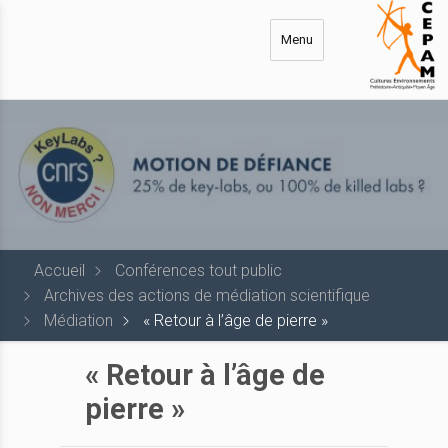
Aller
au
Menu
contenu
principal
Accueil
Conférences tout public
Archives des actions de médiation scientifique
Médiation
« Retour à l’âge de pierre »
« Retour à l’âge de
pierre »