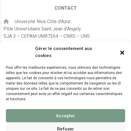
CONTACT
Université Nice Côte d'Azur
Pôle Universitaire Saint Jean d’Angély
SJA 3 – CEPAM UMR7264 – CNRS – UNS
24, avenue des Diables Bleus
Gérer le consentement aux
F – 06300 Nice
cookies
karine.fleurot@cnrs.fr
Pour offrir les meilleures expériences, nous utilisons des technologies
telles que les cookies pour stocker et/ou accéder aux informations des
+33 (0)4 89 15 24 08
appareils. Le fait de consentir à ces technologies nous permettra de
traiter des données telles que le comportement de navigation ou les ID
uniques sur ce site. Le fait de ne pas consentir ou de retirer son
LE CEPAM EST HÉBERGÉ PAR
consentement peut avoir un effet négatif sur certaines caractéristiques
et fonctions.
Accepter
Refuser