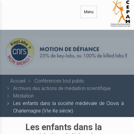
Aller
au
Menu
contenu
principal
Accueil
Conférences tout public
Archives des actions de médiation scientifique
Médiation
Les enfants dans la société médiévale de Clovis à
Charlemagne (VIe-Xe siècle)
Les enfants dans la