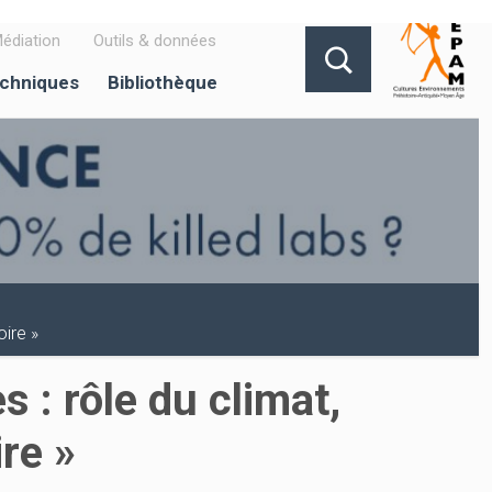
édiation
Outils & données
echniques
Bibliothèque
oire »
 : rôle du climat,
re »