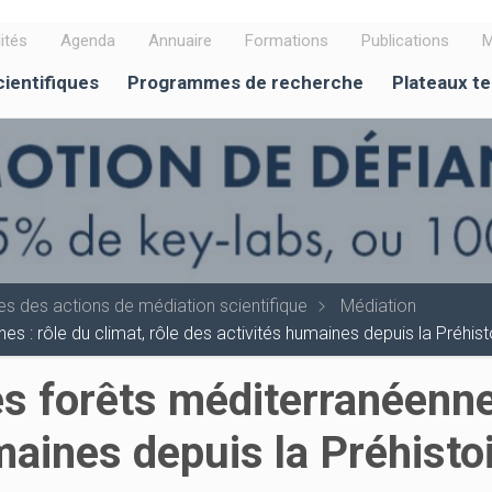
ités
Agenda
Annuaire
Formations
Publications
M
cientifiques
Programmes de recherche
Plateaux t
es des actions de médiation scientifique
Médiation
s : rôle du climat, rôle des activités humaines depuis la Préhist
s forêts méditerranéennes
maines depuis la Préhistoi