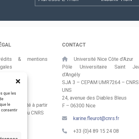
E-
mail
*
ÉGAL
CONTACT
rédits & mentions
Université Nice Côte d'Azur
égales
Pôle Universitaire Saint Je
d’Angély
lan du site
SJA 3 – CEPAM UMR7264 – CNRS
UNS
ccessibilité
es que les
24, avenue des Diables Bleus
de
onçu et adapté à partir
que le
F – 06300 Nice
s consentir
u Kit Labos du CNRS
karine.fleurot@cnrs.fr
+33 (0)4 89 15 24 08
férences