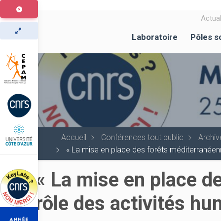
Aller
au
Actual
contenu
Laboratoire
Pôles s
principal
Accueil
Conférences tout public
Archiv
« La mise en place des forêts méditerranéenne
« La mise en place de
rôle des activités hu