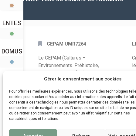
ENTES
CEPAM UMR7264
L
DOMUS
Le CEPAM (Cultures –
C
Environnements. Préhistoire,
l
Antiquité, Moyen Âge) est une unité
P
Gérer le consentement aux cookies
mixte de recherche CNRS – UNS qui
développe des recherches autour de
A
Pour offrir les meilleures expériences, nous utilisons des technologies tell
la connaissance des sociétés du
cookies pour stocker et/ou accéder aux informations des appareils. Le fait 
C
consentir à ces technologies nous permettra de traiter des données telles 
passé, de leurs modes de
comportement de navigation ou les ID uniques sur ce site. Le fait de ne pa
d
fonctionnement, de leur évolution et
ou de retirer son consentement peut avoir un effet négatif sur certaines
de leur relation à l’environnement.
caractéristiques et fonctions.
Accepter
Refuser
Voir les pré