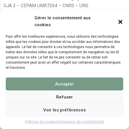
SJA 3 – CEPAM UMR7264 – CNRS – UNS
24, avenue des Diables Bleus
Gérer le consentement aux
F – 06300 Nice
cookies
karine.fleurot@cnrs.fr
Pour offrir les meilleures expériences, nous utilisons des technologies
telles que les cookies pour stocker et/ou accéder aux informations des
+33 (0)4 89 15 24 08
appareils. Le fait de consentir à ces technologies nous permettra de
traiter des données telles que le comportement de navigation ou les ID
uniques sur ce site. Le fait de ne pas consentir ou de retirer son
LE CEPAM EST HÉBERGÉ PAR
consentement peut avoir un effet négatif sur certaines caractéristiques
et fonctions.
Accepter
Refuser
Voir les préférences
© 2024 Copyright:
CEPAM UMR7264, CNRS, CNRS
WebKit
Politique de cookies
Déclaration de confidentialité