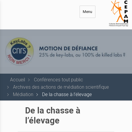
Aller
au
Menu
contenu
principal
Accueil
Conférences tout public
Archives des actions de médiation scientifique
Médiation
De la chasse à l’élevage
De la chasse à
l’élevage