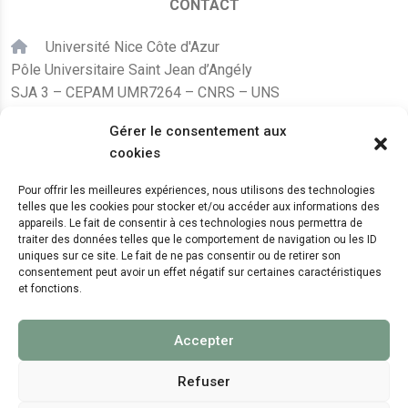
CONTACT
Université Nice Côte d'Azur
Pôle Universitaire Saint Jean d’Angély
SJA 3 – CEPAM UMR7264 – CNRS – UNS
24, avenue des Diables Bleus
Gérer le consentement aux
F – 06300 Nice
cookies
karine.fleurot@cnrs.fr
Pour offrir les meilleures expériences, nous utilisons des technologies
telles que les cookies pour stocker et/ou accéder aux informations des
+33 (0)4 89 15 24 08
appareils. Le fait de consentir à ces technologies nous permettra de
traiter des données telles que le comportement de navigation ou les ID
uniques sur ce site. Le fait de ne pas consentir ou de retirer son
LE CEPAM EST HÉBERGÉ PAR
consentement peut avoir un effet négatif sur certaines caractéristiques
et fonctions.
Accepter
Refuser