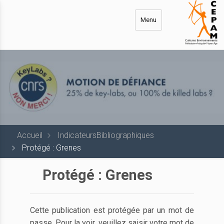
Aller
au
Menu
contenu
principal
Accueil
IndicateursBibliographiques
Protégé : Grenes
Protégé : Grenes
Cette publication est protégée par un mot de
passe. Pour la voir, veuillez saisir votre mot de