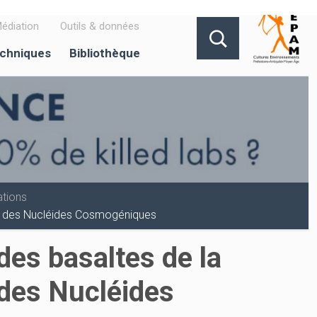
édiation
Outils & données
echniques
Bibliothèque
tions
aide des Nucléides Cosmogéniques
des basaltes de la
e des Nucléides