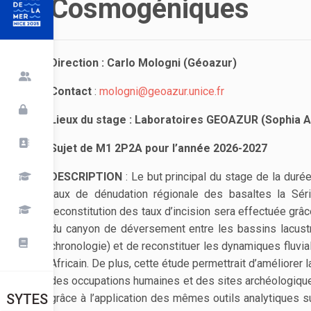
Cosmogéniques
Direction : Carlo Mologni (Géoazur)
Contact
:
mologni@geoazur.unice.fr
Lieux du stage : Laboratoires GEOAZUR (Sophia A
Sujet de M1 2P2A pour l’année 2026-2027
DESCRIPTION
: Le but principal du stage de la durée
taux de dénudation régionale des basaltes la Séri
reconstitution des taux d’incision sera effectuée gr
du canyon de déversement entre les bassins lacustre
chronologie) et de reconstituer les dynamiques fluv
Africain. De plus, cette étude permettrait d’améliore
des occupations humaines et des sites archéologiq
SYTES
grâce à l’application des mêmes outils analytiques s