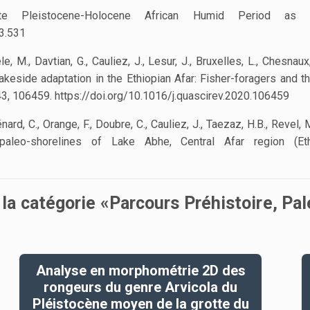
e Pleistocene-Holocene African Humid Period as E
3.531
le, M., Davtian, G., Cauliez, J., Lesur, J., Bruxelles, L., Chesnau
keside adaptation in the Ethiopian Afar: Fisher-foragers and th
3, 106459. https://doi.org/10.1016/j.quascirev.2020.106459
énard, C., Orange, F., Doubre, C., Cauliez, J., Taezaz, H.B., Reve
 paleo-shorelines of Lake Abhe, Central Afar region (Et
 la catégorie «Parcours Préhistoire, P
Analyse en morphométrie 2D des
rongeurs du genre Arvicola du
Pléistocène moyen de la grotte du