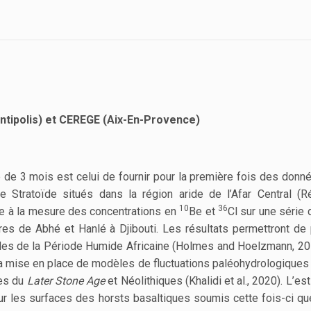
ntipolis) et CEREGE (Aix-En-Provence)
 de 3 mois est celui de fournir pour la première fois des donnée
e Stratoïde situés dans la région aride de l’Afar Central (R
10
36
âce à la mesure des concentrations en
Be et
Cl sur une série 
s de Abhé et Hanlé à Djibouti. Les résultats permettront de p
iales de la Période Humide Africaine (Holmes and Hoelzmann, 20
r la mise en place de modèles de fluctuations paléohydrologiques 
ues du
Later Stone Age
et Néolithiques (Khalidi et al., 2020). L’e
ur les surfaces des horsts basaltiques soumis cette fois-ci q