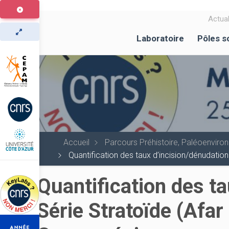
Aller
au
Actual
contenu
Laboratoire
Pôles s
principal
Accueil
Parcours Préhistoire, Paléoenvir
Quantification des taux d’incision/dénudation
Quantification des ta
Série Stratoïde (Afar 