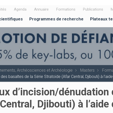
ités
Agenda
Annuaire
Formations
Publications
M
cientifiques
Programmes de recherche
Plateaux t
onnements, Archéosciences et Archéologie
Masters
Forma
 des basaltes de la Série Stratoïde (Afar Central, Djibouti) à l’
ux d’incision/dénudation 
Central, Djibouti) à l’aid