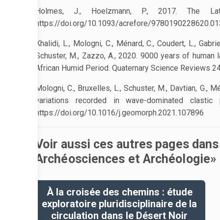
Holmes, J., Hoelzmann, P., 2017. The Lat
https://doi.org/10.1093/acrefore/9780190228620.01
Khalidi, L., Mologni, C., Ménard, C., Coudert, L., Gabrie
Schuster, M., Zazzo, A., 2020. 9000 years of human la
African Humid Period. Quaternary Science Reviews 24
Mologni, C., Bruxelles, L., Schuster, M., Davtian, G., M
variations recorded in wave-dominated clastic
https://doi.org/10.1016/j.geomorph.2021.107896
Voir aussi ces autres pages dans
Archéosciences et Archéologie»
À la croisée des chemins : étude
exploratoire pluridisciplinaire de la
circulation dans le Désert Noir