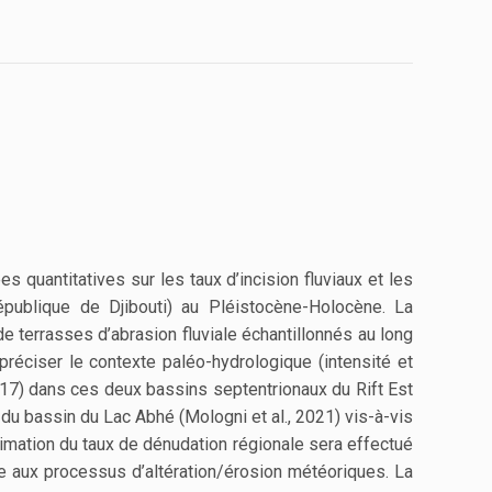
s quantitatives sur les taux d’incision fluviaux et les
épublique de Djibouti) au Pléistocène-Holocène. La
de terrasses d’abrasion fluviale échantillonnés au long
réciser le contexte paléo-hydrologique (intensité et
17) dans ces deux bassins septentrionaux du Rift Est
du bassin du Lac Abhé (Mologni et al., 2021) vis-à-vis
stimation du taux de dénudation régionale sera effectué
ue aux processus d’altération/érosion météoriques. La