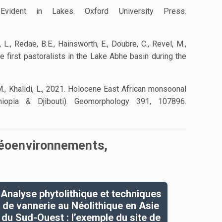
vident in Lakes. Oxford University Press.
x, L., Redae, B.E., Hainsworth, E., Doubre, C., Revel, M.,
e first pastoralists in the Lake Abhe basin during the
l, M., Khalidi, L., 2021. Holocene East African monsoonal
hiopia & Djibouti). Geomorphology 391, 107896.
aléoenvironnements,
Analyse phytolithique et techniques
de vannerie au Néolithique en Asie
du Sud-Ouest : l’exemple du site de