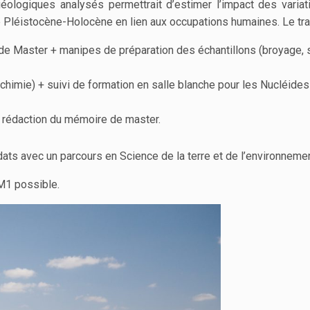
logiques analysés permettrait d’estimer l’impact des variati
 Pléistocène-Holocène en lien aux occupations humaines. Le trav
t de Master + manipes de préparation des échantillons (broyage, 
(chimie) + suivi de formation en salle blanche pour les Nucléi
la rédaction du mémoire de master.
ats avec un parcours en Science de la terre et de l’environnemen
 M1 possible.