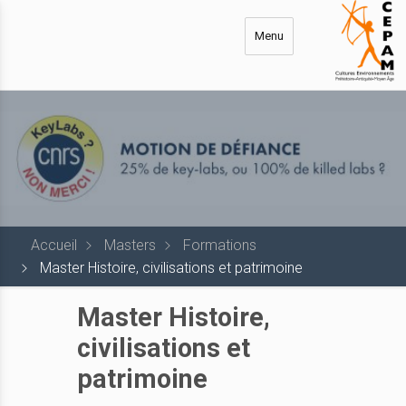
Aller
au
Menu
contenu
principal
Accueil
Masters
Formations
Master Histoire, civilisations et patrimoine
Master Histoire,
civilisations et
patrimoine