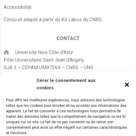
Accessibilité
Conçu et adapté à partir du Kit Labos du CNRS
CONTACT
Université Nice Côte d'Azur
Pôle Universitaire Saint Jean d’Angély
SJA 3 – CEPAM UMR7264 – CNRS – UNS
24, avenue des Diables Bleus
Gérer le consentement aux
F – 06300 Nice
cookies
karine.fleurot@cnrs.fr
Pour offrir les meilleures expériences, nous utilisons des technologies
telles que les cookies pour stocker et/ou accéder aux informations des
+33 (0)4 89 15 24 08
appareils. Le fait de consentir à ces technologies nous permettra de
traiter des données telles que le comportement de navigation ou les ID
uniques sur ce site. Le fait de ne pas consentir ou de retirer son
LE CEPAM EST HÉBERGÉ PAR
consentement peut avoir un effet négatif sur certaines caractéristiques
et fonctions.