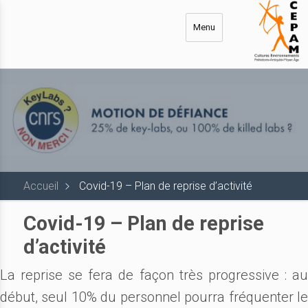
Aller
au
Menu
contenu
principal
Accueil
Covid-19 – Plan de reprise d’activité
Covid-19 – Plan de reprise
d’activité
La reprise se fera de façon très progressive : au
début, seul 10% du personnel pourra fréquenter le