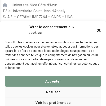
Université Nice Côte d'Azur
Pôle Universitaire Saint Jean d’Angély
SJA 3 – CEPAM UMR7264 – CNRS – UNS
24, avenue des Diables Bleus
Gérer le consentement aux
F – 06300 Nice
cookies
karine.fleurot@cnrs.fr
Pour offrir les meilleures expériences, nous utilisons des technologies
telles que les cookies pour stocker et/ou accéder aux informations des
+33 (0)4 89 15 24 08
appareils. Le fait de consentir à ces technologies nous permettra de
traiter des données telles que le comportement de navigation ou les ID
uniques sur ce site. Le fait de ne pas consentir ou de retirer son
LE CEPAM EST HÉBERGÉ PAR
consentement peut avoir un effet négatif sur certaines caractéristiques
et fonctions.
Accepter
Refuser
Voir les préférences
© 2024 Copyright:
CEPAM UMR7264, CNRS, CNRS