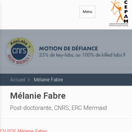
Aller
au
Menu
contenu
principal
Accueil
Mélanie Fabre
Mélanie Fabre
Post-doctorante, CNRS, ERC Mermaid
CV PDF Mélanie Fabre