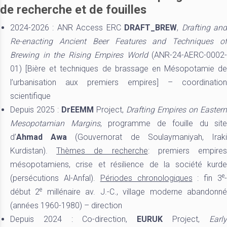
de recherche et de fouilles
2024-2026 : ANR Access ERC
DRAFT_BREW
,
Drafting an
Re-enacting Ancient Beer Features and Techniques of
Brewing in the Rising Empires World
(ANR-24-AERC-0002-
01) [Bière et techniques de brassage en Mésopotamie de
l’urbanisation aux premiers empires] – coordination
scientifique
Depuis 2025 :
DrEEMM
Project,
Drafting Empires on Eastern
Mesopotamian Margins
, programme de fouille du site
d’
Ahmad Awa
(Gouvernorat de Soulaymaniyah, Irak
Kurdistan).
Thèmes de recherche
: premiers empire
mésopotamiens, crise et résilience de la société kurde
e
(persécutions Al-Anfal).
Périodes chronologiques
: fin 3
e
début 2
millénaire av. J.-C., village moderne abandonn
(années 1960-1980) – direction
Depuis 2024 : Co-direction,
EURUK
Project,
Earl