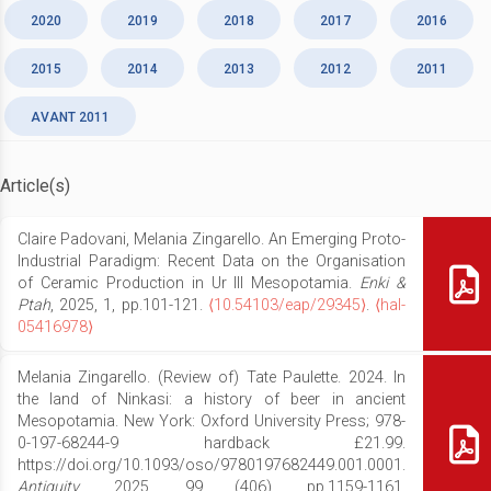
2020
2019
2018
2017
2016
2015
2014
2013
2012
2011
AVANT 2011
Article(s)
Claire Padovani, Melania Zingarello. An Emerging Proto-
Industrial Paradigm: Recent Data on the Organisation
of Ceramic Production in Ur III Mesopotamia.
Enki &
Ptah
, 2025, 1, pp.101-121.
⟨10.54103/eap/29345⟩
.
⟨hal-
05416978⟩
Melania Zingarello. (Review of) Tate Paulette. 2024. In
the land of Ninkasi: a history of beer in ancient
Mesopotamia. New York: Oxford University Press; 978-
0-197-68244-9 hardback £21.99.
https://doi.org/10.1093/oso/9780197682449.001.0001.
Antiquity
, 2025, 99 (406), pp.1159-1161.