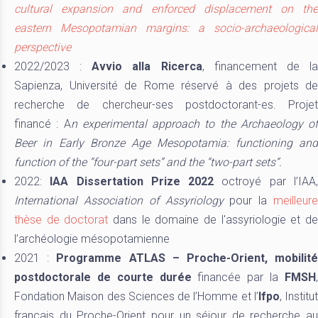
cultural expansion and enforced displacement on the
eastern Mesopotamian margins: a socio-archaeological
perspective
2022/2023 :
Avvio alla Ricerca
, financement de l
Sapienza, Université de Rome réservé à des projets de
recherche de chercheur-ses postdoctorant-es. Projet
financé : A
n experimental approach to the Archaeology of
Beer in Early Bronze Age Mesopotamia: functioning and
function of the “four-part sets” and the “two-part sets”.
2022:
IAA Dissertation Prize 2022
octroyé par l’IAA
International Association of Assyriology
pour la
meilleure
thèse de doctorat
dans le domaine de l'assyriologie et d
l’archéologie mésopotamienne
2021 :
Programme ATLAS – Proche-Orient, mobilit
postdoctorale de courte durée
financée par la
FMSH
Fondation Maison des Sciences de l’Homme et l’
Ifpo
, Institut
français du Proche-Orient pour un séjour de recherche au