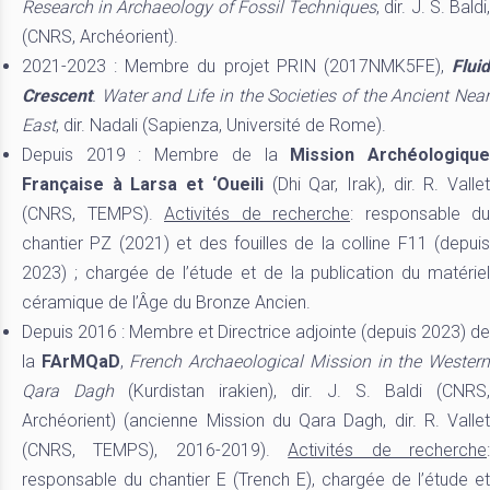
Research in Archaeology of Fossil Techniques
, dir. J. S. Baldi
(CNRS, Archéorient).
2021-2023 : Membre du projet PRIN (2017NMK5FE),
Fluid
Crescent
.
Water and Life in the Societies of the Ancient Nea
East
, dir. Nadali (Sapienza, Université de Rome).
Depuis 2019 : Membre de la
Mission Archéologiqu
Française à Larsa et ‘Oueili
(Dhi Qar, Irak), dir. R. Valle
(CNRS, TEMPS).
Activités de recherche
: responsable du
chantier PZ (2021) et des fouilles de la colline F11 (depuis
2023) ; chargée de l’étude et de la publication du matériel
céramique de l’Âge du Bronze Ancien.
Depuis 2016 : Membre et Directrice adjointe (depuis 2023) de
la
FArMQaD
,
French Archaeological Mission in the Wester
Qara Dagh
(Kurdistan irakien), dir. J. S. Baldi (CNRS,
Archéorient) (ancienne Mission du Qara Dagh, dir. R. Vallet
(CNRS, TEMPS), 2016-2019).
Activités de recherche
responsable du chantier E (Trench E), chargée de l’étude et