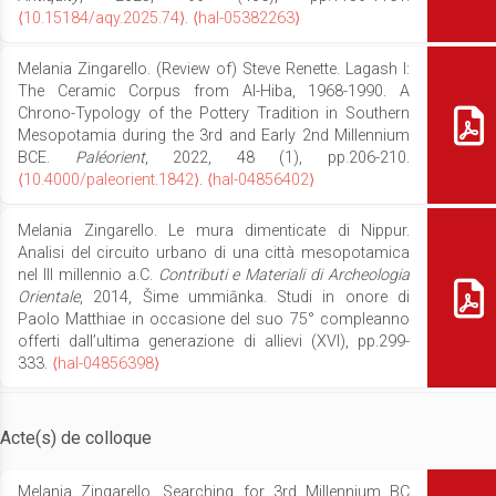
⟨10.15184/aqy.2025.74⟩
.
⟨hal-05382263⟩
Melania Zingarello. (Review of) Steve Renette. Lagash I:
The Ceramic Corpus from Al-Hiba, 1968-1990. A
Chrono-Typology of the Pottery Tradition in Southern
Mesopotamia during the 3rd and Early 2nd Millennium
BCE.
Paléorient
, 2022, 48 (1), pp.206-210.
⟨10.4000/paleorient.1842⟩
.
⟨hal-04856402⟩
Melania Zingarello. Le mura dimenticate di Nippur.
Analisi del circuito urbano di una città mesopotamica
nel III millennio a.C.
Contributi e Materiali di Archeologia
Orientale
, 2014, Šime ummiānka. Studi in onore di
Paolo Matthiae in occasione del suo 75° compleanno
offerti dall’ultima generazione di allievi (XVI), pp.299-
333.
⟨hal-04856398⟩
Acte(s) de colloque
Melania Zingarello. Searching for 3rd Millennium BC