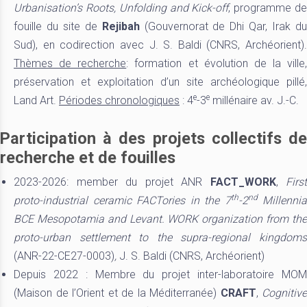
Urbanisation’s Roots, Unfolding and Kick-off
, programme d
fouille du site de
Rejibah
(Gouvernorat de Dhi Qar, Irak d
Sud), en codirection avec J. S. Baldi (CNRS, Archéorient).
Thèmes de recherche
: formation et évolution de la ville,
préservation et exploitation d’un site archéologique pillé,
e
e
Land Art.
Périodes chronologiques
: 4
-3
millénaire av. J.-C.
Participation à des projets collectifs de
recherche et de fouilles
2023-2026: member du projet ANR
FACT_WORK
,
First
th
nd
proto-industrial ceramic FACTories in the 7
-2
Millennia
BCE Mesopotamia and Levant. WORK organization from the
proto-urban settlement to the supra-regional kingdoms
(ANR-22-CE27-0003)
,
J. S. Baldi (CNRS, Archéorient)
Depuis 2022 : Membre du projet inter-laboratoire MOM
(Maison de l’Orient et de la Méditerranée)
CRAFT
,
Cognitive