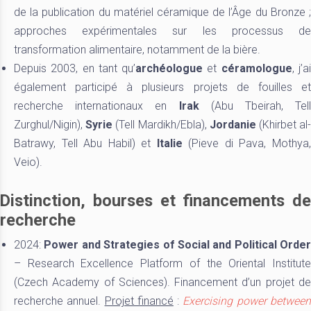
de la publication du matériel céramique de l’Âge du Bronze ;
approches expérimentales sur les processus de
transformation alimentaire, notamment de la bière.
Depuis 2003, en tant qu’
archéologue
et
céramologue
, j’a
également participé à plusieurs projets de fouilles et
recherche internationaux en
Irak
(Abu Tbeirah, Tell
Zurghul/Nigin),
Syrie
(Tell Mardikh/Ebla),
Jordanie
(Khirbet al
Batrawy, Tell Abu Habil) et
Italie
(Pieve di Pava, Mothya
Veio).
Distinction, bourses et financements de
recherche
2024:
Power and Strategies
of Social and Political Order
– Research Excellence Platform of the Oriental Institute
(Czech Academy of Sciences). Financement d’un projet de
recherche annuel.
Projet financé
:
Exercising power betwee