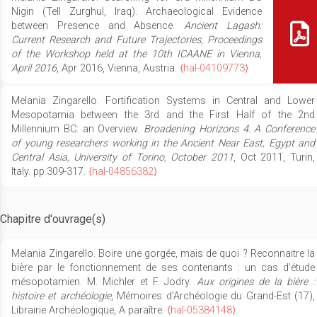
Nigin (Tell Zurghul, Iraq). Archaeological Evidence
between Presence and Absence.
Ancient Lagash:
Current Research and Future Trajectories, Proceedings
of the Workshop held at the 10th ICAANE in Vienna,
April 2016
, Apr 2016, Vienna, Austria.
⟨hal-04109773⟩
Melania Zingarello. Fortification Systems in Central and Lower
Mesopotamia between the 3rd and the First Half of the 2nd
Millennium BC: an Overview.
Broadening Horizons 4. A Conference
of young researchers working in the Ancient Near East, Egypt and
Central Asia, University of Torino, October 2011
, Oct 2011, Turin,
Italy. pp.309-317.
⟨hal-04856382⟩
Chapitre d'ouvrage(s)
Melania Zingarello. Boire une gorgée, mais de quoi ? Reconnaitre la
bière par le fonctionnement de ses contenants : un cas d’étude
mésopotamien. M. Michler et F. Jodry.
Aux origines de la bière :
histoire et archéologie
, Mémoires d’Archéologie du Grand-Est (17),
Librairie Archéologique, A paraître.
⟨hal-05384148⟩