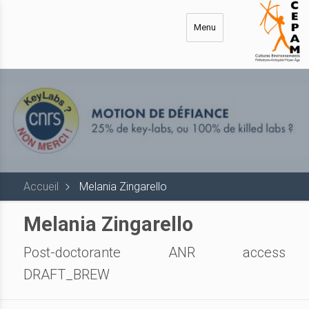
Aller
au
Menu
contenu
principal
Accueil
Melania Zingarello
Melania Zingarello
Post-doctorante ANR access
DRAFT_BREW