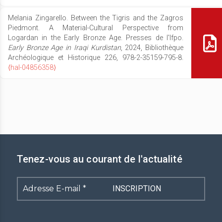
Melania Zingarello. Between the Tigris and the Zagros
Piedmont. A Material-Cultural Perspective from
Logardan in the Early Bronze Age. Presses de l'Ifpo.
Early Bronze Age in Iraqi Kurdistan
, 2024, Bibliothèque
Archéologique et Historique 226, 978-2-35159-795-8.
⟨hal-04856358⟩
Tenez-vous au courant de l'actualité
Adresse
E-
mail
*