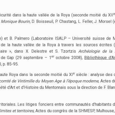
écurité dans la haute vallée de la Roya (seconde moitié du XII
à Monique Bourin,
D. Boisseuil, P. Chastang, L. Feller, J. Morsel (é
) et B. Palmero (Laboratoire ISALP – Université suisse de M
s de la haute vallée de la Roya à travers les sources écrites (
inaire », dans X. Delestre et S. Tzortzis
Archéologie de la
er
e de Gap (29 septembre – 1
octobre 2008),
Bibliothèque d’A
0, p. 85-95.
e
aute Roya dans la seconde moitié du XI
siècle : analyse des 
 comté de Vintimille du Moyen Age à l’époque moderne
, Actes d
é d’Art et d’Histoire du Mentonnais sous la direction de F. Blan
rritoriales. Les litiges fonciers entre communautés d’habitants 
imites et territoires
, Actes du congrès de la SHMESP, Mulhouse, 