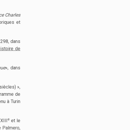
ce Charles
oriques et
1298, dans
istoire de
que
», dans
siècles) »,
gramme de
enu à Turin
e
XIII
et le
ce Palmero,