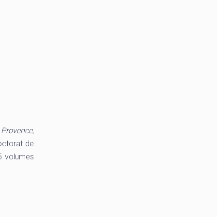
 Provence,
octorat de
 5 volumes