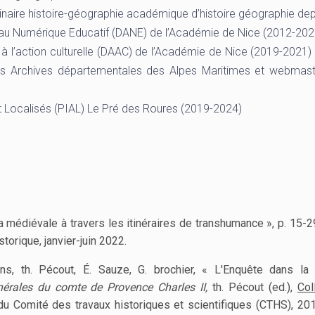
naire histoire-géographie académique d’histoire géographie dep
au Numérique Educatif (DANE) de l’Académie de Nice (2012-202
 l’action culturelle (DAAC) de l’Académie de Nice (2019-2021)
es Archives départementales des Alpes Maritimes et webmast
 Localisés (PIAL) Le Pré des Roures (2019-2024)
 médiévale à travers les itinéraires de transhumance », p. 15-
torique, janvier-juin 2022.
rens, th. Pécout, É. Sauze, G. brochier, « L'Enquête dans la 
érales du comte de Provence Charles II,
th. Pécout (ed.),
Col
 du Comité des travaux historiques et scientifiques (CTHS), 201