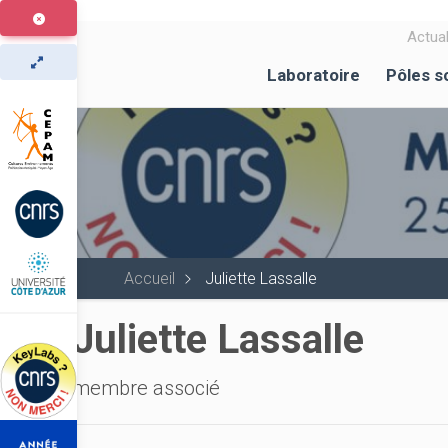
Aller
au
Actual
contenu
Laboratoire
Pôles s
principal
Accueil
Juliette Lassalle
Juliette Lassalle
membre associé