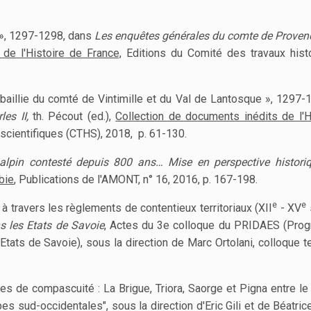
e », 1297-1298, dans
Les enquêtes générales du comte de Proven
de l'Histoire de France,
Editions du Comité des travaux hist
a baillie du comté de Vintimille et du Val de Lantosque », 1297-
es II,
th. Pécout (ed.),
Collection de documents inédits de l'H
 scientifiques (CTHS), 2018, p. 61-130.
e alpin contesté depuis 800 ans… Mise en perspective histori
bie
, Publications de l'AMONT, n° 16, 2016, p. 167-198.
e
e
 à travers les règlements de contentieux territoriaux (XII
- XV
ns les Etats de Savoie
, Actes du 3e colloque du PRIDAES (Pro
 Etats de Savoie), sous la direction de Marc Ortolani, colloque t
es de compascuité : La Brigue, Triora, Saorge et Pigna entre le 
pes sud-occidentales", sous la direction d'Eric Gili et de Béatri