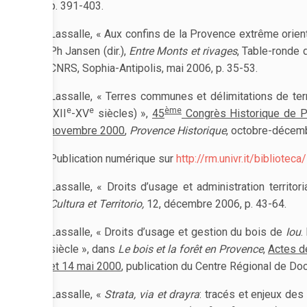
p. 391-403.
Lassalle, « Aux confins de la Provence extrême orient
Ph Jansen (dir.),
Entre Monts et rivages
, Table-ronde 
CNRS, Sophia-Antipolis, mai 2006, p. 35-53.
Lassalle, « Terres communes et délimitations de terr
e
e
ème
(XII
-XV
siècles) »,
45
Congrès Historique de Pr
novembre 2000
,
Provence Historique
, octobre-décemb
Publication numérique sur
http://rm.univr.it/bibliote
Lassalle, « Droits d’usage et administration territo
Cultura et Territorio,
12, décembre 2006, p. 43-64.
Lassalle, « Droits d’usage et gestion du bois de
Iou
.
siècle », dans
Le bois et la forêt en Provence
,
Actes d
et 14 mai 2000
, publication du Centre Régional de Do
Lassalle, «
Strata, via et drayra
: tracés et enjeux des