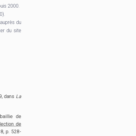
uis 2000.
0).
 auprès du
er du site
29, dans
La
baillie de
lection de
8, p. 528-