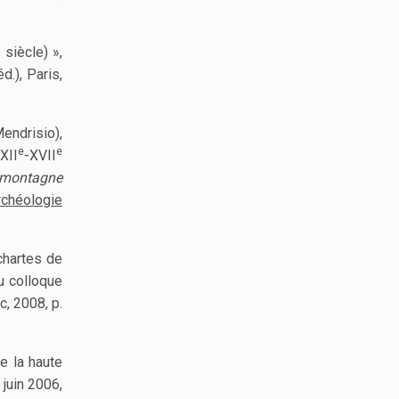
e
siècle) »,
d.), Paris,
endrisio),
e
e
XII
-XVII
 montagne
rchéologie
chartes de
u colloque
c, 2008, p.
de la haute
juin 2006,