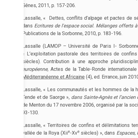
Gênes, 2011, p. 157-206.
Lassalle, « Dettes, conflits d’alpage et pactes de s
dans
Ecritures de l'espace social. Mélanges offerts 
Publications de la Sorbonne, 2010, p. 183-196.
Lassalle (LAMOP – Université de Paris I- Sorbonne
« L’exploitation pastorale des territoires de confin
siècles). Contribution à une approche pluridiscipl
européenne,
Actes de la Table-Ronde international
Méditerranéenne et Africaine
(4), ed. Errance, juin 201
Lassalle, « Les communautés et les hommes de la h
Tende et de Saorge »,
dans Sainte-Agnès et l’ancien
de Menton du 17 novembre 2006, organisé par la sociét
93-130.
Lassalle, « Territoires de confins et délimitations te
e
e
vallée de la Roya (Xii
-Xv
siècles) », dans
Espaces, l