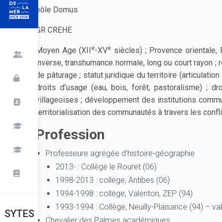
pôle Domus
GR CREHE
e
e
Moyen Age (XII
-XV
siècles) ; Provence orientale, 
inverse, transhumance normale, long ou court rayon ; re
de pâturage ; statut juridique du territoire (articulati
droits d’usage (eau, bois, forêt, pastoralisme) ; dr
villageoises ; développement des institutions commun
territorialisation des communautés à travers les confl
Profession
Professeure agrégée d’histoire-géographie
2013- : Collège le Rouret (06)
1998-2013 : collège, Antibes (06)
1994-1998 : collège, Valenton, ZEP (94)
1993-1994 : Collège, Neuilly-Plaisance (94) – va
SYTES
Chevalier des Palmes académiques