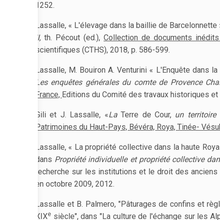
1252.
Lassalle, « L'élevage dans la baillie de Barcelonnett
II,
th. Pécout (ed.),
Collection de documents inédits 
scientifiques (CTHS), 2018, p. 586-599.
Lassalle, M. Bouiron A. Venturini « L'Enquête dans l
Les enquêtes générales du comte de Provence Charl
France,
Editions du Comité des travaux historiques et
Gili et J. Lassalle, «
La
Terre de Cour,
un territoir
Patrimoines du Haut-Pays, Bévéra, Roya, Tinée- Vésu
Lassalle, « La propriété collective dans la haute Roya
dans
Propriété individuelle et propriété collective da
recherche sur les institutions et le droit des anciens
en octobre 2009, 2012.
Lassalle et B. Palmero, "Pâturages de confins et règl
e
XIX
siècle", dans "La culture de l'échange sur les Al