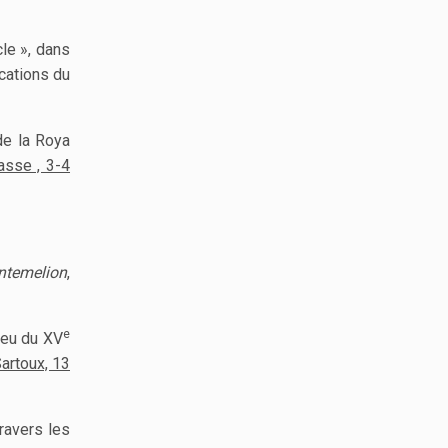
le », dans
cations du
de la Roya
asse , 3-4
Intemelion
,
e
lieu du XV
artoux, 13
ravers les