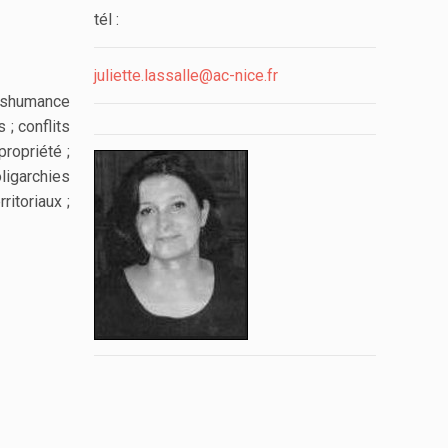
tél :
juliette.lassalle@ac-nice.fr
anshumance
 ; conflits
propriété ;
ligarchies
itoriaux ;