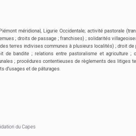
Piémont méridional, Ligurie Occidentale; activité pastorale (tr
mues ; droits de passage ; franchises) ; solidarités villageoises
on des terres indivises communes à plusieurs localités) ; droit de 
oit de bandite ; relations entre pastoralisme et agriculture ; o
ales ; procédures contentieuses de règlements des litiges terr
its d’usages et de pâturages.
lidation du Capes