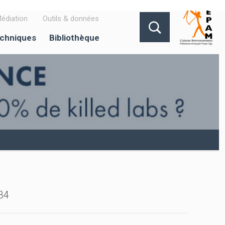
édiation
Outils & données
echniques
Bibliothèque
34