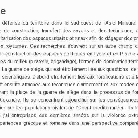
he
a défense du territoire dans le sud-ouest de l’Asie Mineure.
es de construction, transfert des savoirs et des techniques, d
 militarisation des espaces urbains et ruraux afin de dégager des p
es royaumes. Ces recherches s’ouvrent sur un autre champ d
la construction des espaces politiques en Lycie et en Pisidie 
es du milieu (piraterie, brigandage), formes de domination terri
La guerre de siège, qui est étroitement liée aux questions de 
scientifiques. D’abord étroitement liés aux fortifications et à 
ont ensuite attachés aux techniques d’armement et aux modes
nnant la place de la guerre de siège dans le processus de fo
Alexandre. Ils se concentrent aujourd’hui sur les conséquence
er sur les populations civiles de l’Orient méditerranéen. Ils t
 j’ai entreprises ces dernières années sur la violence ext
xpériences grecque et romaine dans une perspective compar