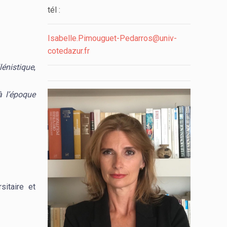
tél :
Isabelle.Pimouguet-Pedarros@univ-
cotedazur.fr
lénistique
,
à l’époque
rsitaire et