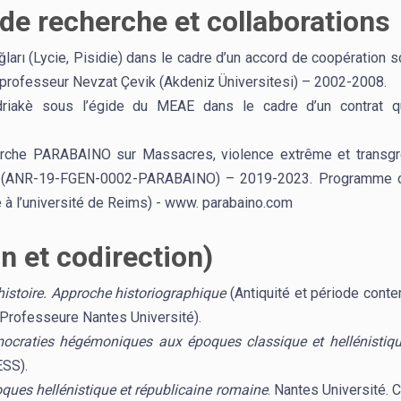
e recherche et collaborations
arı (Lycie, Pisidie) dans le cadre d’un accord de coopération sc
le professeur Nevzat Çevik (Akdeniz Üniversitesi) – 2002-2008.
driakè sous l’égide du MEAE dans le cadre d’un contrat qu
erche PARABAINO sur Massacres, violence extrême et transg
e) (ANR-19-FGEN-0002-PARABAINO) – 2019-2023. Programme c
 à l’université de Reims) - www. parabaino.com
n et codirection)
histoire. Approche historiographique
(Antiquité et période conte
(Professeure Nantes Université).
mocraties hégémoniques aux époques classique et hellénistiq
ESS).
ques hellénistique et républicaine romaine
. Nantes Université. 