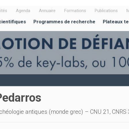
ités
Agenda
Annuaire
Formations
Publications
M
cientifiques
Programmes de recherche
Plateaux t
Pedarros
archéologie antiques (monde grec) – CNU 21, CNRS 