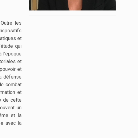
 Outre les
ispositifs
ratiques et
’étude qui
à l’époque
toriales et
pouvoir et
la défense
 de combat
rmation et
s de cette
rouvent un
rême et la
ée avec la