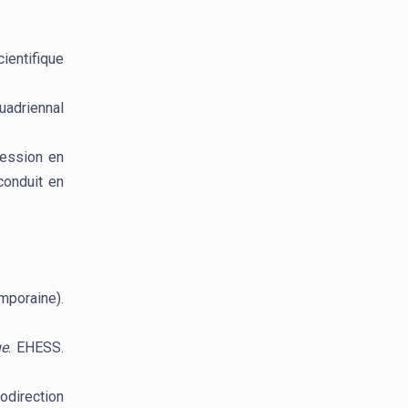
ientifique
adriennal
ression en
onduit en
mporaine).
ue
. EHESS.
Codirection