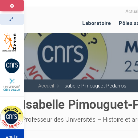
Aller
au
Actual
contenu
Laboratoire
Pôles s
principal
Accueil
Isabelle Pimouguet-Pedarros
Isabelle Pimouguet-
Professeur des Universités – Histoire et 