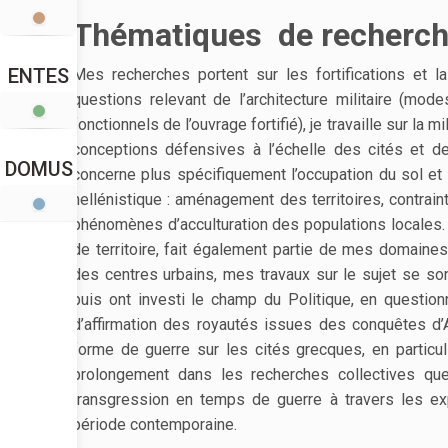
Thématiques de recherc
ENTES
Mes recherches portent sur les fortifications et l
questions relevant de l’architecture militaire (mod
fonctionnels de l’ouvrage fortifié), je travaille sur la
conceptions défensives à l’échelle des cités et d
DOMUS
concerne plus spécifiquement l’occupation du sol et 
hellénistique : aménagement des territoires, contraint
phénomènes d’acculturation des populations locales. 
de territoire, fait également partie de mes domaines 
des centres urbains, mes travaux sur le sujet se s
puis ont investi le champ du Politique, en questio
d’affirmation des royautés issues des conquêtes d’
forme de guerre sur les cités grecques, en particuli
prolongement dans les recherches collectives que
transgression en temps de guerre à travers les e
période contemporaine.