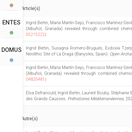
Article(s)
ENTES
Ingrid Bertin, María Martín-Seijo, Francisco Martínez-Sev
(Albuñol, Granada) revealed through combined chem
05215222⟩
Ingrid Bertin, Susagna Romero-Brugués, Evdoxia Tzerpo
DOMUS
Neolithic Site of La Draga (Banyoles, Spain).
Open Archa
Ingrid Bertin, María Martín-Seijo, Francisco Martínez-Sev
(Albuñol, Granada) revealed through combined chemi
04820481⟩
Elsa Defranould, Ingrid Bertin, Laurent Bouby, Stéphanie
des Grands Causses.
Préhistoires Méditerranéennes
, 20
Autre(s)