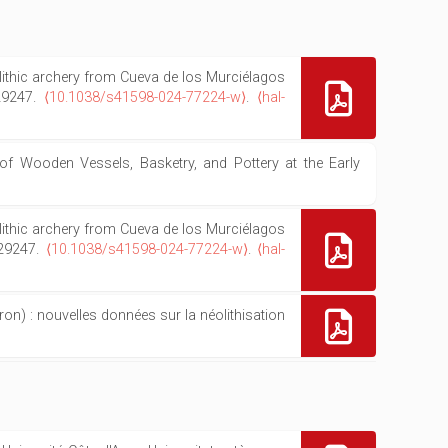
eolithic archery from Cueva de los Murciélagos
.29247.
⟨10.1038/s41598-024-77224-w⟩
.
⟨hal-
 of Wooden Vessels, Basketry, and Pottery at the Early
eolithic archery from Cueva de los Murciélagos
.29247.
⟨10.1038/s41598-024-77224-w⟩
.
⟨hal-
ron) : nouvelles données sur la néolithisation