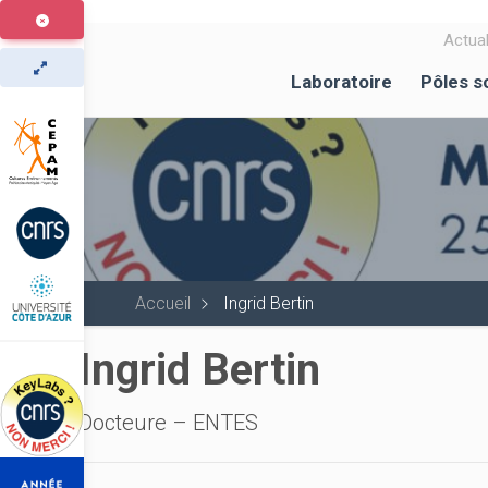
Aller
au
Actual
contenu
Laboratoire
Pôles s
principal
Accueil
Ingrid Bertin
Ingrid Bertin
Docteure – ENTES