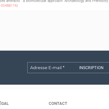
based artefacts : a biomolecular approach. Archaeology and Prehistory.
el-05488174⟩
Adresse
E-
mail
*
ÉGAL
CONTACT