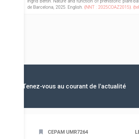
Ingrid Bertin. Nature and function of prehistoric plant-
de Barcelona, 2025. English.
⟨NNT : 2025COAZ2015⟩
.
⟨t
Tenez-vous au courant de l'actualité
CEPAM UMR7264
L