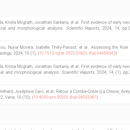
illa, Krista Mcgrath, Jonathan Santana, et al.. First evidence of early n
ical and morphological analysis.
Scientific Reports
, 2024, 14, pp
u, Núria Morera, Isabelle Théry-Parisot, et al.. Assessing the Role
eology
, 2024, 10 (1),
⟨10.1515/opar-2022-0360⟩
.
⟨hal-04658343⟩
illa, Krista Mcgrath, Jonathan Santana, et al.. First evidence of early n
cal and morphological analysis.
Scientific Reports
, 2024, 14 (1), pp
 Bréhard, Joséphine Caro, et al.. Retour à Combe-Grèze (La Cresse, Avey
22, Varia, 10 (10),
⟨10.4000/pm.3920⟩
.
⟨hal-04093387⟩