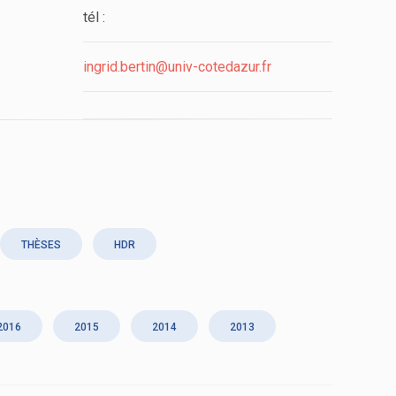
tél :
ingrid.bertin@univ-cotedazur.fr
THÈSES
HDR
2016
2015
2014
2013