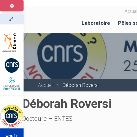
Aller
au
Actual
contenu
Laboratoire
Pôles s
principal
Accueil
Déborah Roversi
Déborah Roversi
Docteure – ENTES