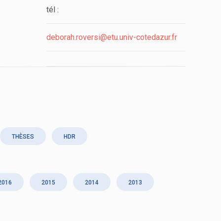
tél :
deborah.roversi@etu.univ-cotedazur.fr
THÈSES
HDR
2016
2015
2014
2013