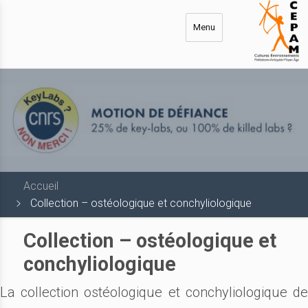
Aller
au
Menu
contenu
principal
Accueil
Collection – ostéologique et conchyliologique
Collection – ostéologique et
conchyliologique
La collection ostéologique et conchyliologique de