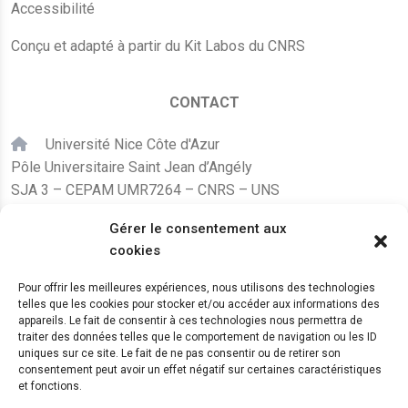
Accessibilité
Conçu et adapté à partir du Kit Labos du CNRS
CONTACT
Université Nice Côte d'Azur
Pôle Universitaire Saint Jean d’Angély
SJA 3 – CEPAM UMR7264 – CNRS – UNS
24, avenue des Diables Bleus
Gérer le consentement aux
F – 06300 Nice
cookies
karine.fleurot@cnrs.fr
Pour offrir les meilleures expériences, nous utilisons des technologies
telles que les cookies pour stocker et/ou accéder aux informations des
+33 (0)4 89 15 24 08
appareils. Le fait de consentir à ces technologies nous permettra de
traiter des données telles que le comportement de navigation ou les ID
uniques sur ce site. Le fait de ne pas consentir ou de retirer son
LE CEPAM EST HÉBERGÉ PAR
consentement peut avoir un effet négatif sur certaines caractéristiques
et fonctions.