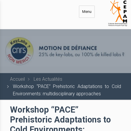
Aller
au
Menu
contenu
principal
Accueil
Les Actualités
Workshop “PACE” Prehistoric Adaptations to Cold
Environments: multidisciplinary approaches
Workshop “PACE”
Prehistoric Adaptations to
Cold Environments: