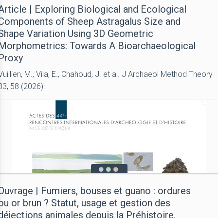
Article | Exploring Biological and Ecological
Components of Sheep Astragalus Size and
Shape Variation Using 3D Geometric
Morphometrics: Towards A Bioarchaeological
Proxy
Vuillien, M., Vila, E., Chahoud, J. et al. J Archaeol Method Theory
33, 58 (2026).
Ouvrage | Fumiers, bouses et guano : ordures
ou or brun ? Statut, usage et gestion des
déjections animales depuis la Préhistoire.