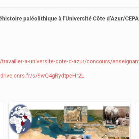
histoire paléolithique à
l’Université Côte d’Azur/CEP
te/travailler-a-universite-cote-d-azur/concours/enseigna
/sdrive.cnrs.fr/s/9wQ4gRydtpeHr2L