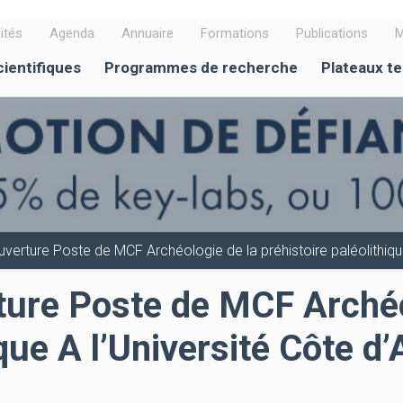
ités
Agenda
Annuaire
Formations
Publications
M
cientifiques
Programmes de recherche
Plateaux t
verture Poste de MCF Archéologie de la préhistoire paléolithiqu
ture Poste de MCF Archéo
hique A l’Université Côte