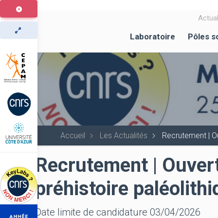
Aller
au
Actual
contenu
Laboratoire
Pôles s
principal
Accueil
Les Actualités
Recrutement | Ou
Recrutement | Ouver
préhistoire paléolit
Date limite de candidature 03/04/2026