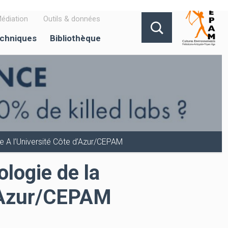
édiation
Outils & données
echniques
Bibliothèque
e A l’Université Côte d’Azur/CEPAM
logie de la
 d’Azur/CEPAM