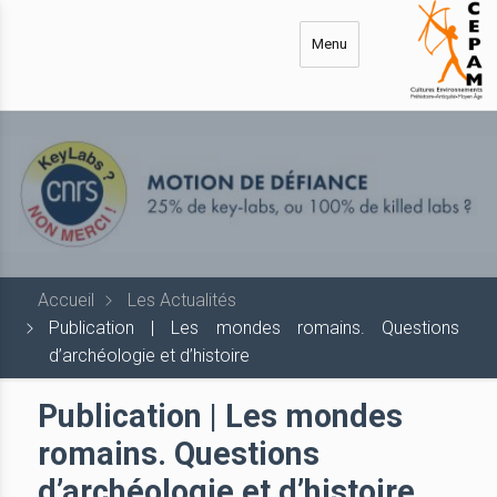
Aller
au
Menu
contenu
principal
Accueil
Les Actualités
Publication | Les mondes romains. Questions
d’archéologie et d’histoire
Publication | Les mondes
romains. Questions
d’archéologie et d’histoire