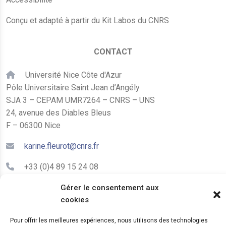
Conçu et adapté à partir du Kit Labos du CNRS
CONTACT
Université Nice Côte d'Azur
Pôle Universitaire Saint Jean d’Angély
SJA 3 – CEPAM UMR7264 – CNRS – UNS
24, avenue des Diables Bleus
F – 06300 Nice
karine.fleurot@cnrs.fr
+33 (0)4 89 15 24 08
Gérer le consentement aux
LE CEPAM EST HÉBERGÉ PAR
cookies
Pour offrir les meilleures expériences, nous utilisons des technologies