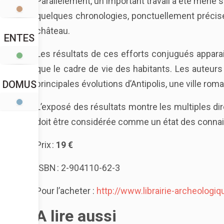
Parallèlement, un important travail a été mené
quelques chronologies, ponctuellement précisé
château.
ENTES
Les résultats de ces efforts conjugués apparais
que le cadre de vie des habitants. Les auteur
principales évolutions d’Antipolis, une ville ro
DOMUS
L’exposé des résultats montre les multiples dir
doit être considérée comme un état des connais
Prix :
19 €
ISBN : 2-904110-62-3
Pour l’acheter :
http://www.librairie-archeolog
A lire aussi