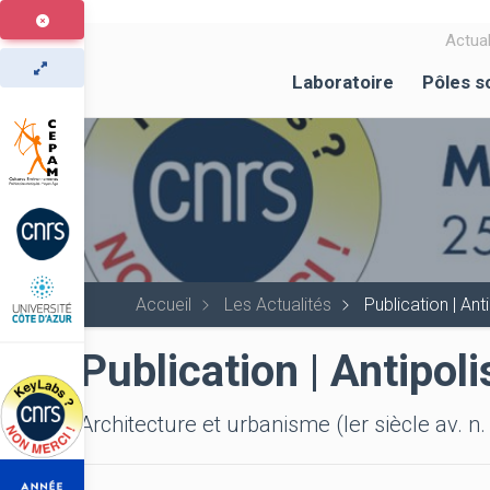
Aller
au
Actual
contenu
Laboratoire
Pôles s
principal
Accueil
Les Actualités
Publication | Ant
Publication | Antipoli
Architecture et urbanisme (Ier siècle av. n.