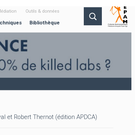
édiation
Outils & données
echniques
Bibliothèque
laval et Robert Thernot (édition APDCA)