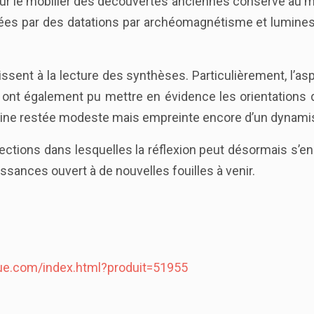
 sur le mobilier des découvertes anciennes conservé au m
es par des datations par archéomagnétisme et luminesc
sent à la lecture des synthèses. Particulièrement, l’asp
s ont également pu mettre en évidence les orientations 
maine restée modeste mais empreinte encore d’un dynamisme
ections dans lesquelles la réflexion peut désormais s’en
sances ouvert à de nouvelles fouilles à venir.
ique.com/index.html?produit=51955