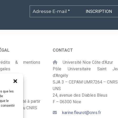
Adresse
E-
mail
*
ÉGAL
CONTACT
rédits & mentions
Université Nice Côte d'Azur
égales
Pôle Universitaire Saint Je
d’Angély
lan du site
SJA 3 – CEPAM UMR7264 – CNRS
UNS
ccessibilité
es que les
24, avenue des Diables Bleus
de
onçu et adapté à partir
que le
F – 06300 Nice
s consentir
u Kit Labos du CNRS
karine.fleurot@cnrs.fr