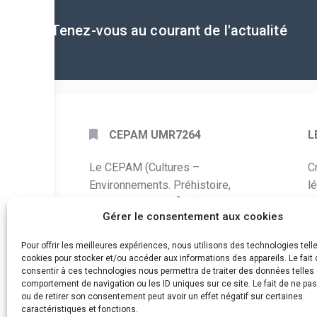
Tenez-vous au courant de l'actualité
CEPAM UMR7264
L
Le CEPAM (Cultures –
C
Environnements. Préhistoire,
l
Antiquité, Moyen Âge) est une unité
P
Gérer le consentement aux cookies
mixte de recherche CNRS – UNS qui
développe des recherches autour de
A
Pour offrir les meilleures expériences, nous utilisons des technologies tell
la connaissance des sociétés du
cookies pour stocker et/ou accéder aux informations des appareils. Le fait 
C
consentir à ces technologies nous permettra de traiter des données telles 
passé, de leurs modes de
comportement de navigation ou les ID uniques sur ce site. Le fait de ne pa
d
fonctionnement, de leur évolution et
ou de retirer son consentement peut avoir un effet négatif sur certaines
de leur relation à l’environnement.
caractéristiques et fonctions.