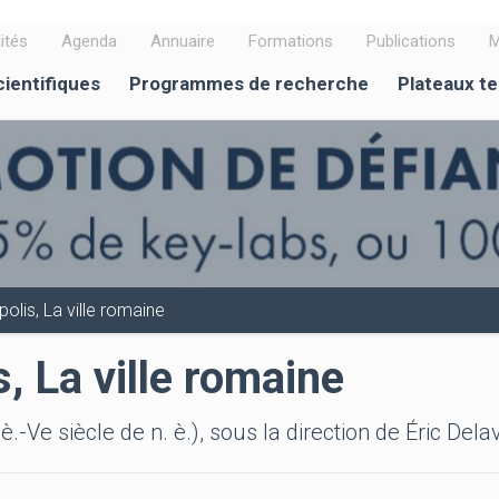
ités
Agenda
Annuaire
Formations
Publications
M
cientifiques
Programmes de recherche
Plateaux t
ipolis, La ville romaine
s, La ville romaine
 è.-Ve siècle de n. è.), sous la direction de Éric De