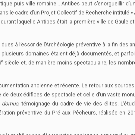
ique puis ville romaine… Antibes peut s’enorgueillir d’u
ns le cadre d’un Projet Collectif de Recherche intitulé « 
rant laquelle Antibes était la première ville de Gaule e
ues à l’essor de l’Archéologie préventive à la fin des a
ois, plusieurs domaines étaient déjà documentés, et parf
e
i
siècle et, de manière moins spectaculaire, les nombr
umentation ancienne et récente. Le retour aux sources éc
de deux édifices de spectacle et celle d’un vaste monu
e
domus
, témoignage du cadre de vie des élites. L’ét
pération préventive du Pré aux Pêcheurs, réalisée en 20