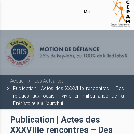
Aller
au
Menu
contenu
principal
Accueil
Les Actualités
Publication | Actes des XXXVIIIe rencontres – Des
refuges aux oasis : vivre en milieu aride de la
Préhistoire à aujourd’hui
Publication | Actes des
XXXVIIIe rencontres – Des