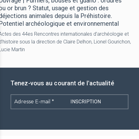
Ouvrage | Fumiers, bouses et guano : ordures
ou or brun ? Statut, usage et gestion des
déjections animales depuis la Préhistoire.
Potentiel archéologique et environnemental
Actes des 44es Rencontres internationales d’archéologie et
d’histoire sous la direction de Claire Delhon, Lionel Gourichon,
Lucie Martin
Tenez-vous au courant de l'actualité
Adresse
E-
mail
*