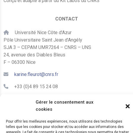
Conçu et adapté à partir du Kit Labos du CNRS
CONTACT
Université Nice Côte d'Azur
Pôle Universitaire Saint Jean d’Angély
SJA 3 – CEPAM UMR7264 – CNRS – UNS
24, avenue des Diables Bleus
F – 06300 Nice
karine.fleurot@cnrs.fr
+33 (0)4 89 15 24 08
Gérer le consentement aux
LE CEPAM EST HÉBERGÉ PAR
cookies
Pour offrir les meilleures expériences, nous utilisons des technologies
telles que les cookies pour stocker et/ou accéder aux informations des
appareils. Le fait de consentir à ces technologies nous permettra de traiter