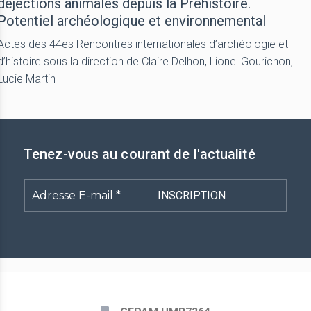
déjections animales depuis la Préhistoire.
Potentiel archéologique et environnemental
Actes des 44es Rencontres internationales d’archéologie et
d’histoire sous la direction de Claire Delhon, Lionel Gourichon,
Lucie Martin
Tenez-vous au courant de l'actualité
Adresse
E-
mail
*