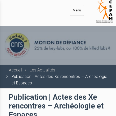
Aller
au
Menu
contenu
principal
Accueil
Les Actualités
Publication | Actes des Xe rencontres – Archéologie
et Espaces
Publication | Actes des Xe
rencontres – Archéologie et
Espaces