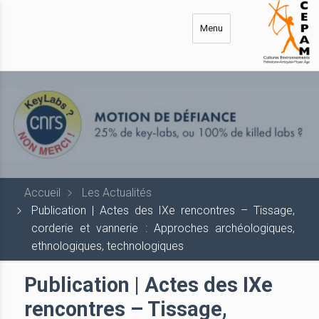
Aller
au
Menu
contenu
principal
Accueil
Les Actualités
Publication | Actes des IXe rencontres – Tissage,
corderie et vannerie : Approches archéologiques,
ethnologiques, technologiques
Publication | Actes des IXe
rencontres – Tissage,