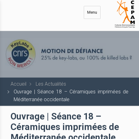
Aller
au
Menu
contenu
principal
Accueil
Les Actualités
Ouvrage | Séance 18 – Céramiques imprimées de
Méditerranée occidentale
Ouvrage | Séance 18 –
Céramiques imprimées de
Méditerranée occidentale