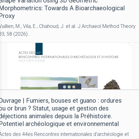
Shape Variation Using 3D Geometric
Morphometrics: Towards A Bioarchaeological
Proxy
Vuillien, M., Vila, E., Chahoud, J. et al. J Archaeol Method Theory
33, 58 (2026).
Ouvrage | Fumiers, bouses et guano : ordures
ou or brun ? Statut, usage et gestion des
déjections animales depuis la Préhistoire.
Potentiel archéologique et environnemental
Actes des 44es Rencontres internationales d’archéologie et