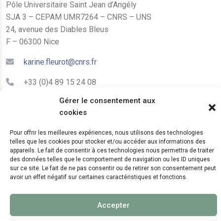
Pôle Universitaire Saint Jean d’Angély
SJA 3 – CEPAM UMR7264 – CNRS – UNS
24, avenue des Diables Bleus
F – 06300 Nice
karine.fleurot@cnrs.fr
+33 (0)4 89 15 24 08
Gérer le consentement aux
LE CEPAM EST HÉBERGÉ PAR
cookies
Pour offrir les meilleures expériences, nous utilisons des technologies
telles que les cookies pour stocker et/ou accéder aux informations des
appareils. Le fait de consentir à ces technologies nous permettra de traiter
des données telles que le comportement de navigation ou les ID uniques
sur ce site. Le fait de ne pas consentir ou de retirer son consentement peut
avoir un effet négatif sur certaines caractéristiques et fonctions.
© 2024 Copyright:
CEPAM UMR7264, CNRS, CNRS
Accepter
WebKit