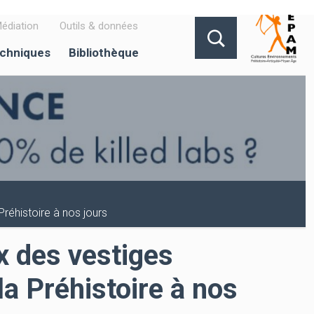
édiation
Outils & données
echniques
Bibliothèque
Préhistoire à nos jours
x des vestiges
 la Préhistoire à nos