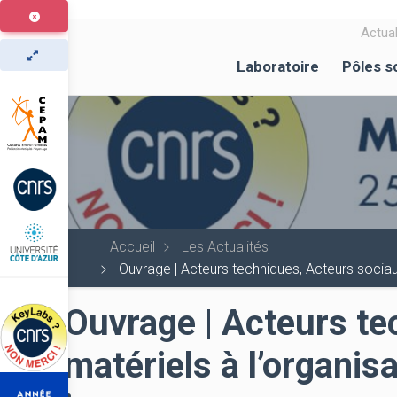
Aller
au
Actual
contenu
Laboratoire
Pôles s
principal
Accueil
Les Actualités
Ouvrage | Acteurs techniques, Acteurs sociaux
Ouvrage | Acteurs te
matériels à l’organisa