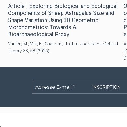
Article | Exploring Biological and Ecological
O
Components of Sheep Astragalus Size and
o
Shape Variation Using 3D Geometric
d
Morphometrics: Towards A
P
Bioarchaeological Proxy
e
Vuillien, M., Vila, E., Chahoud, J. et al. J Archaeol Method
A
Theory 33, 58 (2026).
d
D
Adresse
E-
mail
*